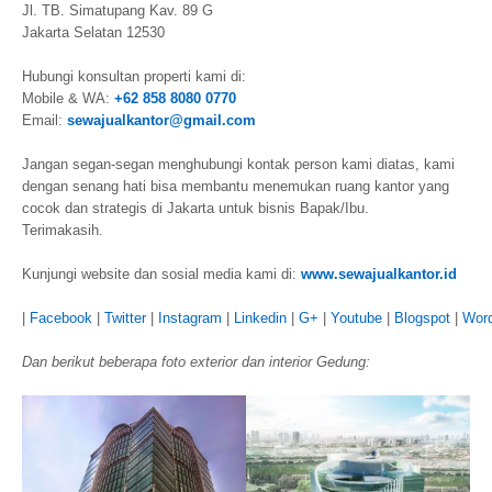
Jl. TB. Simatupang Kav. 89 G
Jakarta Selatan 12530
Hubungi konsultan properti kami di:
Mobile & WA:
+62 858 8080 0770
Email:
sewajualkantor@gmail.com
Jangan segan-segan menghubungi kontak person kami diatas, kami
dengan senang hati bisa membantu menemukan ruang kantor yang
cocok dan strategis di Jakarta untuk bisnis Bapak/Ibu.
Terimakasih.
Kunjungi website dan sosial media kami di:
www.sewajualkantor.id
|
Facebook
|
Twitter
|
Instagram
|
Linkedin
|
G+
|
Youtube
|
Blogspot
|
Wor
Dan berikut beberapa foto exterior dan interior Gedung: