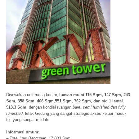
Disewakan unit ruang kantor,
luasan mulai 115 Sqm, 147 Sqm, 243
Sqm, 358 Sqm, 406 Sqm,551 Sqm, 762 Sqm, dan s/d 1 lantai.
913,3 Sqm
, dengan kondisi ruangan
bare, semi furnished dan fully
furnished
, letak Gedung yang sangat strategis akses keluar masuk
toll yang sangat mudah.
Informasi umum:
– Total luas Bangunan: 17.000 Sqm