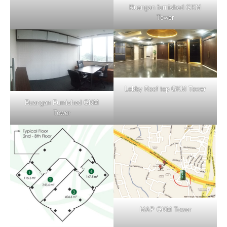
Ruangan furnished GKM
Tower
Lobby Roof top GKM Tower
Ruangan Furnished GKM
Tower
MAP GKM Tower