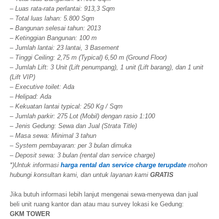
– Luas rata-rata perlantai: 913,3 Sqm
– Total luas lahan: 5.800 Sqm
–
Bangunan selesai tahun: 2013
– Ketinggian Bangunan: 100 m
– Jumlah lantai: 23 lantai, 3 Basement
– Tinggi Ceiling: 2,75 m (Typical) 6,50 m (Ground Floor)
– Jumlah Lift: 3 Unit (Lift penumpang), 1 unit (Lift barang), dan 1 unit
(Lift VIP)
– Executive toilet: Ada
– Helipad: Ada
– Kekuatan lantai typical: 250 Kg / Sqm
– Jumlah parkir: 275 Lot (Mobil) dengan rasio 1:100
– Jenis Gedung: Sewa dan Jual (Strata Title)
– Masa sewa: Minimal 3 tahun
– System pembayaran: per 3 bulan dimuka
– Deposit sewa: 3 bulan (rental dan service charge)
*)Untuk informasi
harga rental dan service charge terupdate
mohon
hubungi konsultan kami, dan untuk layanan kami
GRATIS
Jika butuh informasi lebih lanjut mengenai sewa-menyewa dan jual
beli unit ruang kantor dan atau mau survey lokasi ke Gedung:
GKM TOWER