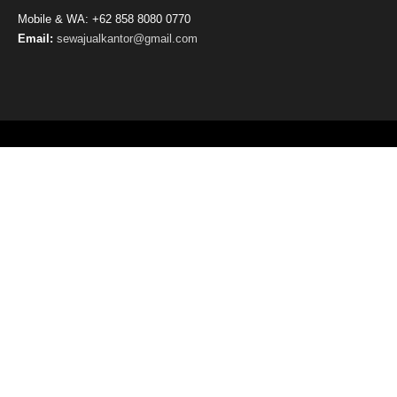
Mobile & WA: +62 858 8080 0770
Email:
sewajualkantor@gmail.com