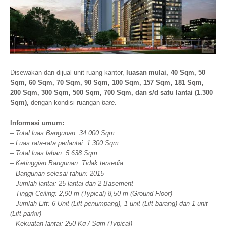
Disewakan dan dijual unit ruang kantor,
luasan mulai, 40 Sqm, 50
Sqm, 60 Sqm, 70 Sqm, 90 Sqm, 100 Sqm, 157 Sqm, 181 Sqm,
200 Sqm, 300 Sqm, 500 Sqm, 700 Sqm, dan s/d satu lantai (1.300
Sqm),
dengan kondisi ruangan
bare.
Informasi umum:
– Total luas Bangunan: 34.000 Sqm
– Luas rata-rata perlantai: 1.300 Sqm
– Total luas lahan: 5.638 Sqm
– Ketinggian Bangunan: Tidak tersedia
– Bangunan selesai tahun: 2015
– Jumlah lantai: 25 lantai dan 2 Basement
– Tinggi Ceiling: 2,90 m (Typical) 8,50 m (Ground Floor)
– Jumlah Lift: 6 Unit (Lift penumpang), 1 unit (Lift barang) dan 1 unit
(Lift parkir)
– Kekuatan lantai: 250 Kg / Sqm (Typical)