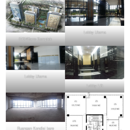
Lobby Utama
ITSNifarro Komplek
Lobby Utama
Lobby Lift
Ruangan Kondisi bare