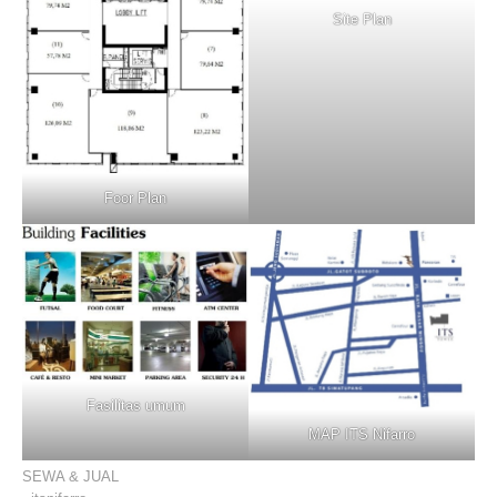
Site Plan
Foor Plan
Fasilitas umum
MAP ITS Nifarro
SEWA & JUAL