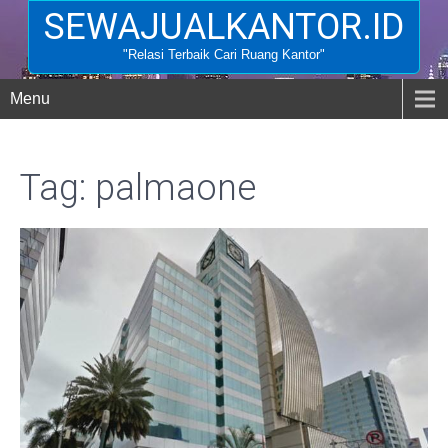
SEWAJUALKANTOR.ID
"Relasi Terbaik Cari Ruang Kantor"
Menu
Tag: palmaone