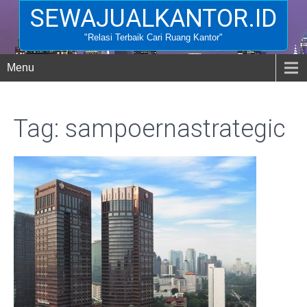
SEWAJUALKANTOR.ID
"Relasi Terbaik Cari Ruang Kantor"
Menu
Tag: sampoernastrategic