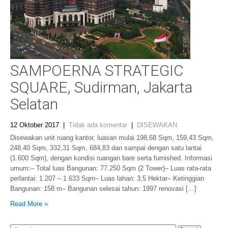
SAMPOERNA STRATEGIC
SQUARE, Sudirman, Jakarta
Selatan
12 Oktober 2017
|
Tidak ada komentar
|
DISEWAKAN
Disewakan unit ruang kantor, luasan mulai 198,68 Sqm, 159,43 Sqm,
248,40 Sqm, 332,31 Sqm, 684,83 dan sampai dengan satu lantai
(1.600 Sqm), dengan kondisi ruangan bare serta furnished. Informasi
umum:– Total luas Bangunan: 77.250 Sqm (2 Tower)– Luas rata-rata
perlantai: 1.207 – 1.633 Sqm– Luas lahan: 3,5 Hektar– Ketinggian
Bangunan: 158 m– Bangunan selesai tahun: 1997 renovasi […]
Read More »