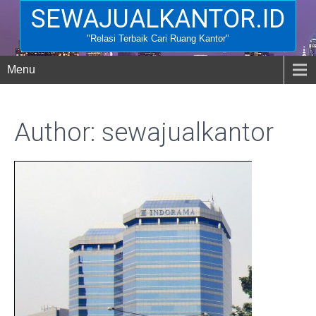
SEWAJUALKANTOR.ID
"Relasi Terbaik Cari Ruang Kantor"
Menu
Author:
sewajualkantor