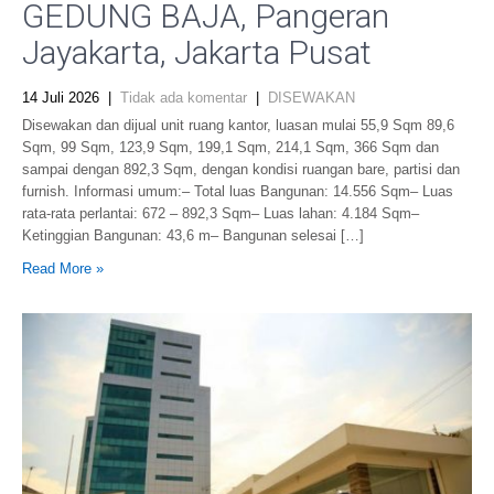
GEDUNG BAJA, Pangeran
Jayakarta, Jakarta Pusat
14 Juli 2026
|
Tidak ada komentar
|
DISEWAKAN
Disewakan dan dijual unit ruang kantor, luasan mulai 55,9 Sqm 89,6
Sqm, 99 Sqm, 123,9 Sqm, 199,1 Sqm, 214,1 Sqm, 366 Sqm dan
sampai dengan 892,3 Sqm, dengan kondisi ruangan bare, partisi dan
furnish. Informasi umum:– Total luas Bangunan: 14.556 Sqm– Luas
rata-rata perlantai: 672 – 892,3 Sqm– Luas lahan: 4.184 Sqm–
Ketinggian Bangunan: 43,6 m– Bangunan selesai […]
Read More »