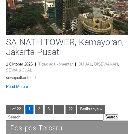
SAINATH TOWER, Kemayoran,
Jakarta Pusat
1 Oktober 2025
|
Tidak ada komentar
|
DIJUAL
,
DISEWAKAN
,
SEWA & JUAL
sewajualkantor.id
Read More »
1 of 22
1
2
3
…
22
Berikutnya »
Pos-pos Terbaru