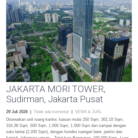
JAKARTA MORI TOWER,
Sudirman, Jakarta Pusat
29 Juli 2026
|
Tidak ada komentar
|
SEWA & JUAL
Disewakan unit ruang kantor, luasan mulai 250 Sqm, 302,10 Sqm,
316,38 Sqm, 500 Sqm, 1.000 Sqm, 1.500 Sqm dan sampai dengan
satu lantai (2.200 Sqm), dengan kondisi ruangan bare, partisi dan
furnish. Informasi umum:– Total luas Bangunan: 190.000 Sqm– Luas