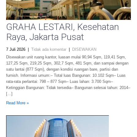
GRAHA LESTARI, Kesehatan
Raya, Jakarta Pusat
7 Juli 2026
|
Tidak ada komentar
|
DISEWAKAN
Disewakan unit ruang kantor, luasan mulai 90,94 Sqm, 119,41 Sqm,
127,25 Sqm, 219,25 Sqm, 302,7 Sqm, 481 Sqm, dan sampai dengan
satu lantai (877 Sqm), dengan kondisi ruangan bare, partisi dan
furnish. Informasi umum:– Total luas Bangunan: 10.102 Sqm– Luas
rata-rata perlantai: 798 – 877 Sqm– Luas lahan: 3.700 Sqm–
Ketinggian Bangunan: Tidak tersedia– Bangunan selesai tahun: 2014–
[…]
Read More »