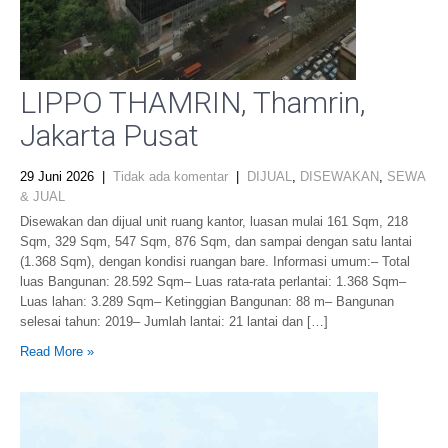
LIPPO THAMRIN, Thamrin,
Jakarta Pusat
29 Juni 2026
|
Tidak ada komentar
|
DIJUAL
,
DISEWAKAN
,
SEWA
& JUAL
Disewakan dan dijual unit ruang kantor, luasan mulai 161 Sqm, 218
Sqm, 329 Sqm, 547 Sqm, 876 Sqm, dan sampai dengan satu lantai
(1.368 Sqm), dengan kondisi ruangan bare. Informasi umum:– Total
luas Bangunan: 28.592 Sqm– Luas rata-rata perlantai: 1.368 Sqm–
Luas lahan: 3.289 Sqm– Ketinggian Bangunan: 88 m– Bangunan
selesai tahun: 2019– Jumlah lantai: 21 lantai dan […]
Read More »