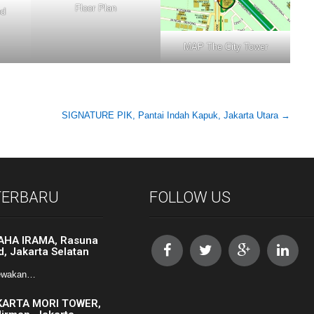
Floor Plan
ed
MAP The City Tower
SIGNATURE PIK, Pantai Indah Kapuk, Jakarta Utara
→
 TERBARU
FOLLOW US
AHA IRAMA, Rasuna
d, Jakarta Selatan
ewakan…
KARTA MORI TOWER,