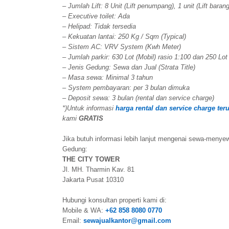
– Jumlah Lift: 8 Unit (Lift penumpang), 1 unit (Lift barang) 
– Executive toilet: Ada
– Helipad: Tidak tersedia
– Kekuatan lantai: 250 Kg / Sqm (Typical)
– Sistem AC: VRV System (Kwh Meter)
– Jumlah parkir: 630 Lot (Mobil) rasio 1:100 dan 250 Lot
– Jenis Gedung: Sewa dan Jual (Strata Title)
– Masa sewa: Minimal 3 tahun
– System pembayaran: per 3 bulan dimuka
– Deposit sewa: 3 bulan (rental dan service charge)
*)Untuk informasi
harga rental dan service charge ter
kami
GRATIS
Jika butuh informasi lebih lanjut mengenai sewa-menyewa
Gedung:
THE CITY TOWER
Jl. MH. Tharmin Kav. 81
Jakarta Pusat 10310
Hubungi konsultan properti kami di:
Mobile & WA:
+62 858 8080 0770
Email:
sewajualkantor@gmail.com