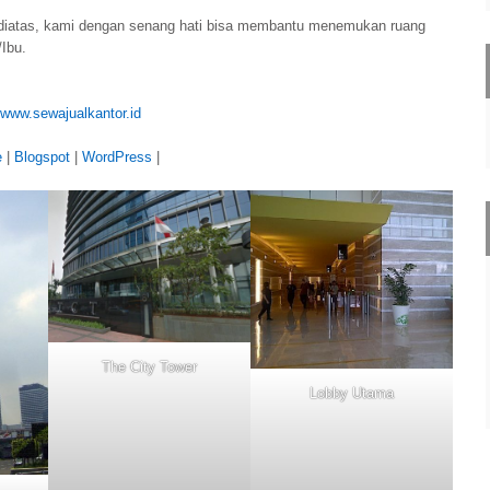
diatas, kami dengan senang hati bisa membantu menemukan ruang
/Ibu.
www.sewajualkantor.id
e
|
Blogspot
|
WordPress
|
The City Tower
Lobby Utama