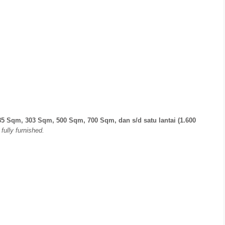
5 Sqm, 303 Sqm, 500 Sqm, 700 Sqm, dan s/d satu lantai (1.600
fully furnished.