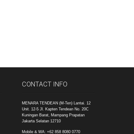
CONTACT INFO
MENARA TENDEAN (M-Ten) Lantai. 12
Unit. 12-5 Jl. Kapten Tendean No. 20C
Kuningan Barat, Mampang Prapatan
Jakarta Selatan 12710
Mobile & WA: +62 858 8080 0770