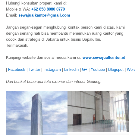
Hubungi konsultan properti kami di:
Mobile & WA:
+62 858 8080 0770
Email:
sewajualkantor@gmail.com
Jangan segan-segan menghubungi kontak person kami diatas, kami
dengan senang hati bisa membantu menemukan ruang kantor yang
cocok dan strategis di Jakarta untuk bisnis Bapak/Ibu.
Terimakasih.
Kunjungi website dan sosial media kami di:
www.sewajualkantor.id
|
Facebook
|
Twitter
|
Instagram
|
Linkedin
|
G+
|
Youtube
|
Blogspot
|
Wor
Dan berikut beberapa foto exterior dan interior Gedung: