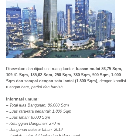
Disewakan dan dijual unit ruang kantor,
luasan mulai 86,75 Sqm,
109,41 Sqm, 185,62 Sqm, 250 Sqm, 380 Sqm, 500 Sqm, 1.000
Sqm dan sampai dengan satu lantai (1.800 Sqm),
dengan kondisi
ruangan
bare, partisi dan furnish
.
Informasi umum:
– Total luas Bangunan: 86.000 Sqm
– Luas rata-rata perlantai: 1.800 Sqm
– Luas lahan: 8.000 Sqm
– Ketinggian Bangunan: 270 m
– Bangunan selesai tahun: 2019
– Jumlah lantai: 43 lantai dan 5 Basement