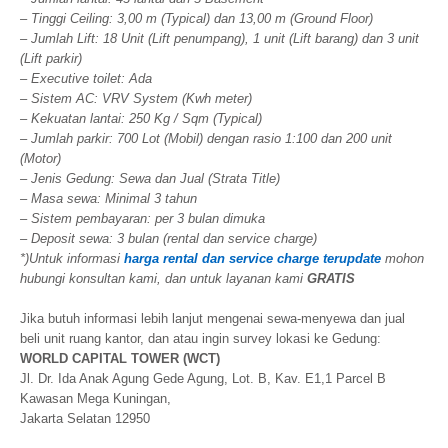
– Tinggi Ceiling: 3,00 m (Typical) dan 13,00 m (Ground Floor)
– Jumlah Lift: 18 Unit (Lift penumpang), 1 unit (Lift barang) dan 3 unit
(Lift parkir)
– Executive toilet: Ada
– Sistem AC: VRV System (Kwh meter)
– Kekuatan lantai: 250 Kg / Sqm (Typical)
– Jumlah parkir: 700 Lot (Mobil) dengan rasio 1:100 dan 200 unit
(Motor)
– Jenis Gedung: Sewa dan Jual (Strata Title)
– Masa sewa: Minimal 3 tahun
– Sistem pembayaran: per 3 bulan dimuka
– Deposit sewa: 3 bulan (rental dan service charge)
*)Untuk informasi
harga rental dan service charge terupdate
mohon
hubungi konsultan kami, dan untuk layanan kami
GRATIS
Jika butuh informasi lebih lanjut mengenai sewa-menyewa dan jual
beli unit ruang kantor, dan atau ingin survey lokasi ke Gedung:
WORLD CAPITAL TOWER (WCT)
Jl. Dr. Ida Anak Agung Gede Agung, Lot. B, Kav. E1,1 Parcel B
Kawasan Mega Kuningan,
Jakarta Selatan 12950