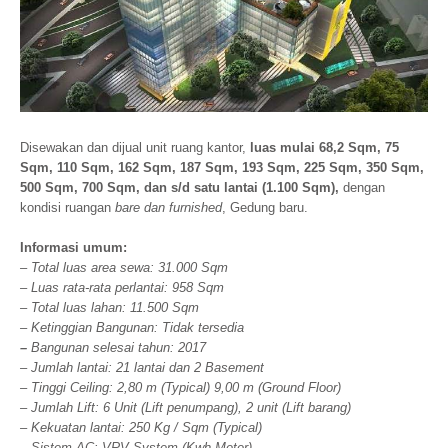
Disewakan dan dijual unit ruang kantor,
luas mulai 68,2 Sqm, 75
Sqm, 110 Sqm, 162 Sqm, 187 Sqm, 193 Sqm, 225 Sqm, 350 Sqm,
500 Sqm, 700 Sqm, dan s/d satu lantai (1.100 Sqm),
dengan
kondisi ruangan
bare dan furnished
, Gedung baru.
Informasi umum:
– Total luas area sewa: 31.000 Sqm
– Luas rata-rata perlantai: 958 Sqm
– Total luas lahan: 11.500 Sqm
– Ketinggian Bangunan: Tidak tersedia
–
Bangunan selesai tahun: 2017
– Jumlah lantai: 21 lantai dan 2 Basement
– Tinggi Ceiling: 2,80 m (Typical) 9,00 m (Ground Floor)
– Jumlah Lift: 6 Unit (Lift penumpang), 2 unit (Lift barang)
– Kekuatan lantai: 250 Kg / Sqm (Typical)
– Sistem AC: VRV System (Kwh Meter)