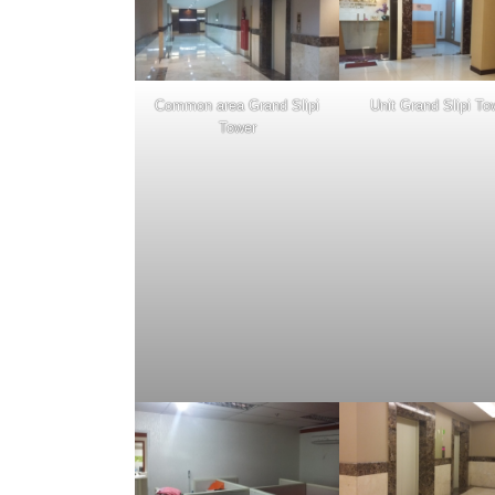
Common area Grand Slipi
Unit Grand Slipi To
Tower