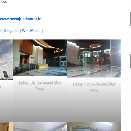
/Ibu.
www.sewajualkantor.id
e
|
Blogspot
|
WordPress
|
Lobby Utama Grand Slipi
Lobby Utama Grand Slipi
r
Tower
Tower