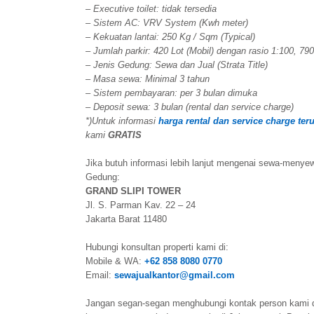
– Executive toilet: tidak tersedia
– Sistem AC: VRV System (Kwh meter)
– Kekuatan lantai: 250 Kg / Sqm (Typical)
– Jumlah parkir: 420 Lot (Mobil) dengan rasio 1:100, 790
– Jenis Gedung: Sewa dan Jual (Strata Title)
– Masa sewa: Minimal 3 tahun
– Sistem pembayaran: per 3 bulan dimuka
– Deposit sewa: 3 bulan (rental dan service charge)
*)Untuk informasi
harga rental dan service charge ter
kami
GRATIS
Jika butuh informasi lebih lanjut mengenai sewa-menyewa 
Gedung:
GRAND SLIPI TOWER
Jl. S. Parman Kav. 22 – 24
Jakarta Barat 11480
Hubungi konsultan properti kami di:
Mobile & WA:
+62 858 8080 0770
Email:
sewajualkantor@gmail.com
Jangan segan-segan menghubungi kontak person kami 