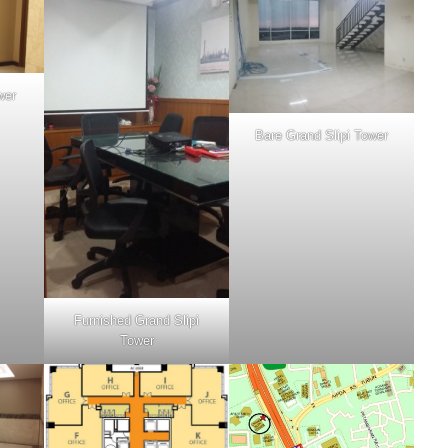
wer
Bare Grand Slipi Tower
Furnished Grand Slipi
Tower