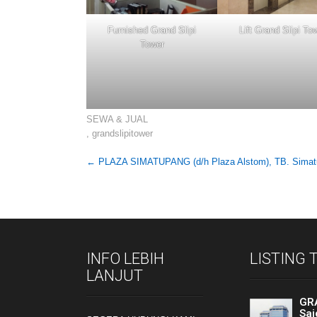
Furnished Grand Slipi
Lift Grand Slipi To
Tower
SEWA & JUAL
,
grandslipitower
Post
←
PLAZA SIMATUPANG (d/h Plaza Alstom), TB. Simatu
navigation
INFO LEBIH
LISTING
LANJUT
GR
Sai