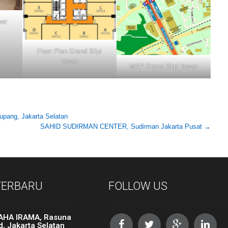
wer
Floor Plan Grand Slipi
Tower
MAP Grand Slipi Tower
pang, Jakarta Selatan
SAHID SUDIRMAN CENTER, Sudirman Jakarta Pusat
→
 TERBARU
FOLLOW US
AHA IRAMA, Rasuna
d, Jakarta Selatan