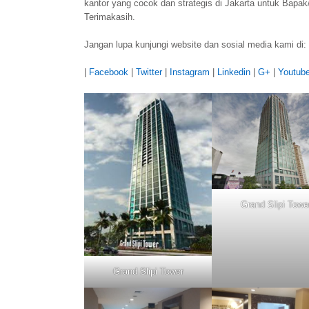
kantor yang cocok dan strategis di Jakarta untuk Bapak
Terimakasih.
Jangan lupa kunjungi website dan sosial media kami di:
|
Facebook
|
Twitter
|
Instagram
|
Linkedin
|
G+
|
Youtub
Grand Slipi Towe
Grand Slipi Tower