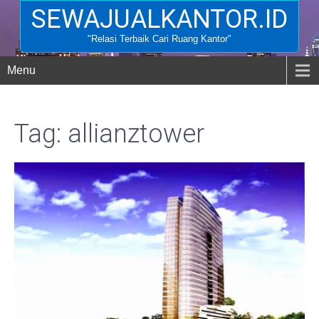
SEWAJUALKANTOR.ID
"Relasi Terbaik Cari Ruang Kantor"
Menu
Tag: allianztower