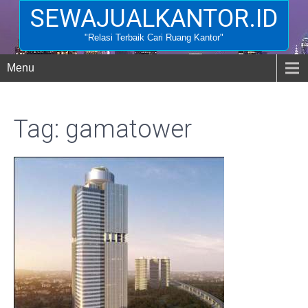
SEWAJUALKANTOR.ID
"Relasi Terbaik Cari Ruang Kantor"
Menu
Tag: gamatower