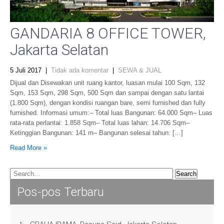
GANDARIA 8 OFFICE TOWER,
Jakarta Selatan
5 Juli 2017
|
Tidak ada komentar
|
SEWA & JUAL
Dijual dan Disewakan unit ruang kantor, luasan mulai 100 Sqm, 132
Sqm, 153 Sqm, 298 Sqm, 500 Sqm dan sampai dengan satu lantai
(1.800 Sqm), dengan kondisi ruangan bare, semi furnished dan fully
furnished. Informasi umum:– Total luas Bangunan: 64.000 Sqm– Luas
rata-rata perlantai: 1.858 Sqm– Total luas lahan: 14.706 Sqm–
Ketinggian Bangunan: 141 m– Bangunan selesai tahun: […]
Read More »
Pos-pos Terbaru