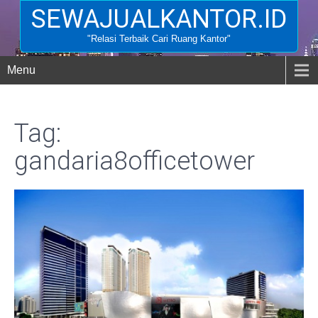
SEWAJUALKANTOR.ID
"Relasi Terbaik Cari Ruang Kantor"
Menu
Tag:
gandaria8officetower