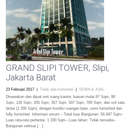
GRAND SLIPI TOWER, Slipi,
Jakarta Barat
23 Februari 2017
|
Tidak ada komentar
|
SEWA & JUAL
Disewakan dan dijual unit ruang kantor, luasan mulai 87 Sqm, 90
Sqm, 130 Sqm, 205 Sqm, 357 Sqm, 507 Sqm, 700 Sqm, dan s/d satu
lantai (1.300 Sqm), dengan kondisi ruangan bare, semi furnished dan
fully furnished. Informasi umum:– Total luas Bangunan: 56.687 Sqm–
Luas rata-rata perlantai: 1.330 Sqm– Luas lahan: Tidak tersedia–
Bangunan selesai […]