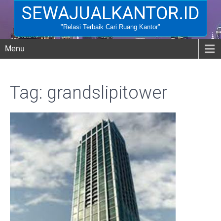
SEWAJUALKANTOR.ID
"Relasi Terbaik Cari Ruang Kantor"
Menu
Tag: grandslipitower