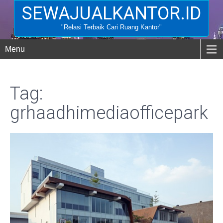
SEWAJUALKANTOR.ID
"Relasi Terbaik Cari Ruang Kantor"
Menu
Tag:
grhaadhimediaofficepark