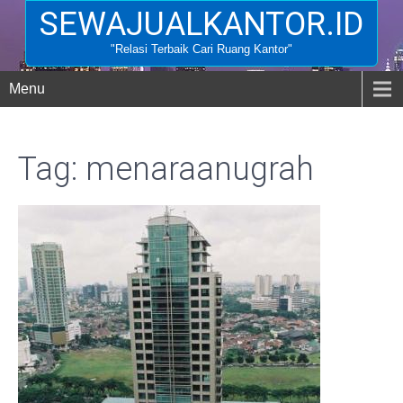
SEWAJUALKANTOR.ID
"Relasi Terbaik Cari Ruang Kantor"
Menu
Tag: menaraanugrah