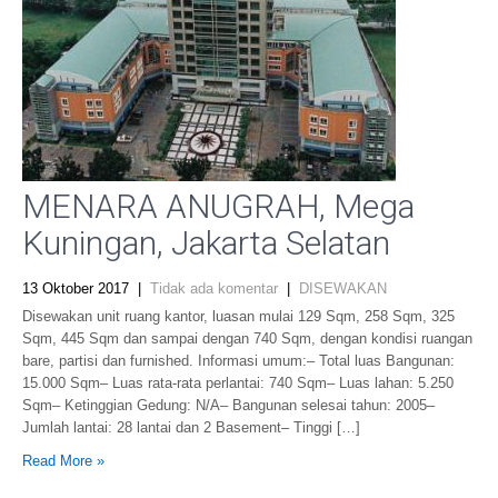
MENARA ANUGRAH, Mega
Kuningan, Jakarta Selatan
13 Oktober 2017
|
Tidak ada komentar
|
DISEWAKAN
Disewakan unit ruang kantor, luasan mulai 129 Sqm, 258 Sqm, 325
Sqm, 445 Sqm dan sampai dengan 740 Sqm, dengan kondisi ruangan
bare, partisi dan furnished. Informasi umum:– Total luas Bangunan:
15.000 Sqm– Luas rata-rata perlantai: 740 Sqm– Luas lahan: 5.250
Sqm– Ketinggian Gedung: N/A– Bangunan selesai tahun: 2005–
Jumlah lantai: 28 lantai dan 2 Basement– Tinggi […]
Read More »