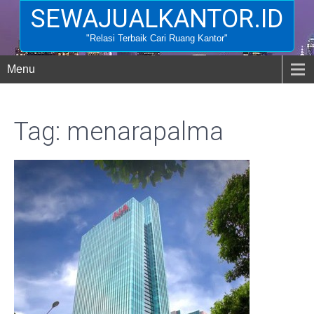
SEWAJUALKANTOR.ID
"Relasi Terbaik Cari Ruang Kantor"
Menu
Tag: menarapalma