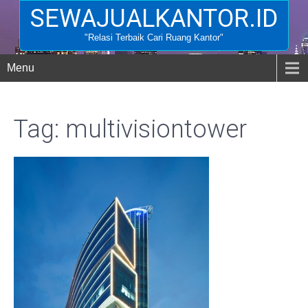
SEWAJUALKANTOR.ID
"Relasi Terbaik Cari Ruang Kantor"
Menu
Tag: multivisiontower