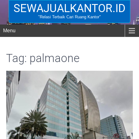
SEWAJUALKANTOR.ID
"Relasi Terbaik Cari Ruang Kantor"
Menu
Tag: palmaone