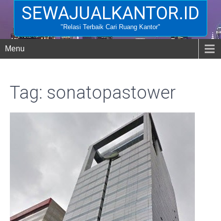
SEWAJUALKANTOR.ID
"Relasi Terbaik Cari Ruang Kantor"
Menu
Tag: sonatopastower