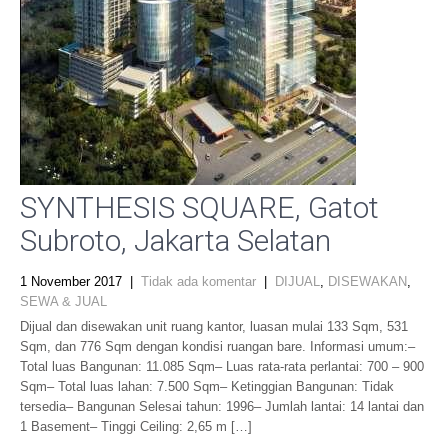
SYNTHESIS SQUARE, Gatot
Subroto, Jakarta Selatan
1 November 2017
|
Tidak ada komentar
|
DIJUAL
,
DISEWAKAN
,
SEWA & JUAL
Dijual dan disewakan unit ruang kantor, luasan mulai 133 Sqm, 531
Sqm, dan 776 Sqm dengan kondisi ruangan bare. Informasi umum:–
Total luas Bangunan: 11.085 Sqm– Luas rata-rata perlantai: 700 – 900
Sqm– Total luas lahan: 7.500 Sqm– Ketinggian Bangunan: Tidak
tersedia– Bangunan Selesai tahun: 1996– Jumlah lantai: 14 lantai dan
1 Basement– Tinggi Ceiling: 2,65 m […]