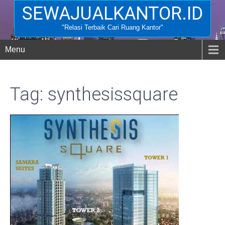
SEWAJUALKANTOR.ID
"Relasi Terbaik Cari Ruang Kantor"
Menu
Tag: synthesissquare