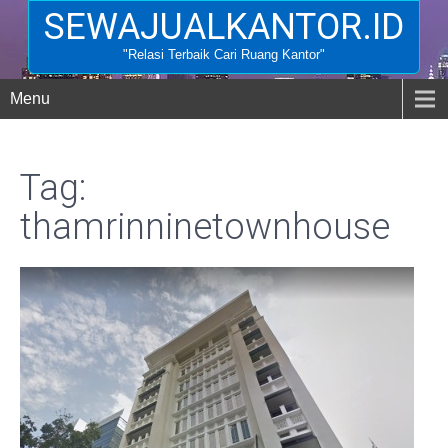
SEWAJUALKANTOR.ID
"Relasi Terbaik Cari Ruang Kantor"
Menu
Tag:
thamrinninetownhouse