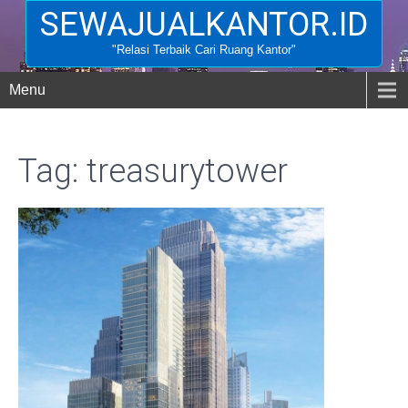
SEWAJUALKANTOR.ID
"Relasi Terbaik Cari Ruang Kantor"
Menu
Tag: treasurytower