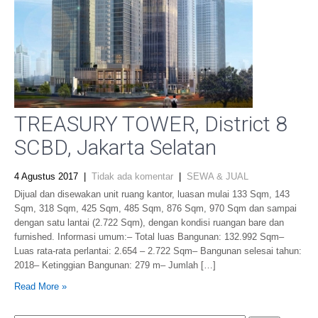
TREASURY TOWER, District 8
SCBD, Jakarta Selatan
4 Agustus 2017
|
Tidak ada komentar
|
SEWA & JUAL
Dijual dan disewakan unit ruang kantor, luasan mulai 133 Sqm, 143
Sqm, 318 Sqm, 425 Sqm, 485 Sqm, 876 Sqm, 970 Sqm dan sampai
dengan satu lantai (2.722 Sqm), dengan kondisi ruangan bare dan
furnished. Informasi umum:– Total luas Bangunan: 132.992 Sqm–
Luas rata-rata perlantai: 2.654 – 2.722 Sqm– Bangunan selesai tahun:
2018– Ketinggian Bangunan: 279 m– Jumlah […]
Read More »