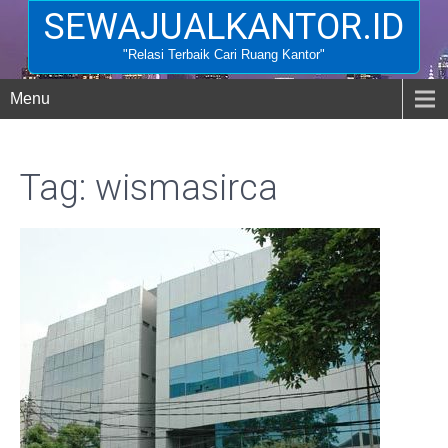
SEWAJUALKANTOR.ID
"Relasi Terbaik Cari Ruang Kantor"
Menu
Tag: wismasirca