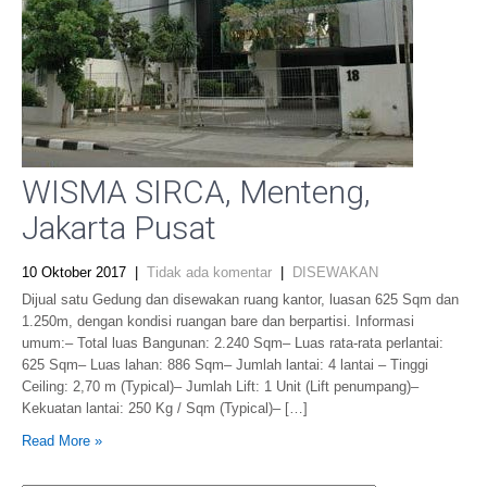
WISMA SIRCA, Menteng,
Jakarta Pusat
10 Oktober 2017
|
Tidak ada komentar
|
DISEWAKAN
Dijual satu Gedung dan disewakan ruang kantor, luasan 625 Sqm dan
1.250m, dengan kondisi ruangan bare dan berpartisi. Informasi
umum:– Total luas Bangunan: 2.240 Sqm– Luas rata-rata perlantai:
625 Sqm– Luas lahan: 886 Sqm– Jumlah lantai: 4 lantai – Tinggi
Ceiling: 2,70 m (Typical)– Jumlah Lift: 1 Unit (Lift penumpang)–
Kekuatan lantai: 250 Kg / Sqm (Typical)– […]
Read More »