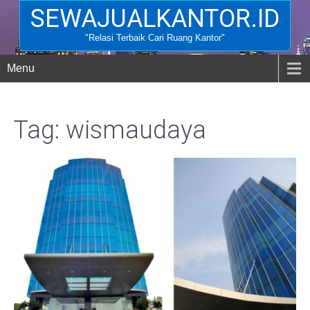
SEWAJUALKANTOR.ID
"Relasi Terbaik Cari Ruang Kantor"
Menu
Tag: wismaudaya