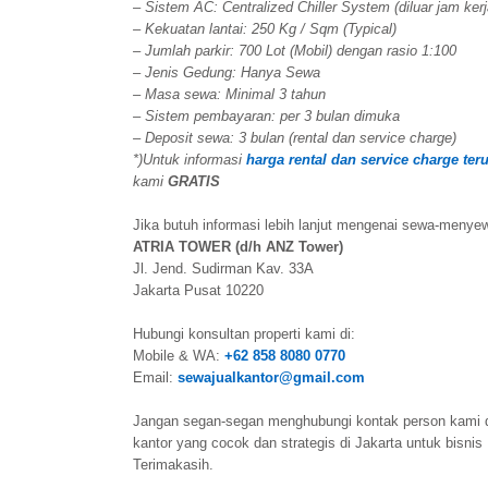
–
Sistem AC: Centralized Chiller System (diluar jam ker
– Kekuatan lantai: 250 Kg / Sqm (Typical)
– Jumlah parkir: 700 Lot (Mobil) dengan rasio 1:100
– Jenis Gedung: Hanya Sewa
– Masa sewa: Minimal 3 tahun
– Sistem pembayaran: per 3 bulan dimuka
– Deposit sewa: 3 bulan (rental dan service charge)
*)Untuk informasi
harga rental dan service charge ter
kami
GRATIS
Jika butuh informasi lebih lanjut mengenai sewa-menyew
ATRIA TOWER (d/h ANZ Tower)
Jl. Jend. Sudirman Kav. 33A
Jakarta Pusat 10220
Hubungi konsultan properti kami di:
Mobile & WA:
+62 858 8080 0770
Email:
sewajualkantor@gmail.com
Jangan segan-segan menghubungi kontak person kami 
kantor yang cocok dan strategis di Jakarta untuk bisnis
Terimakasih.