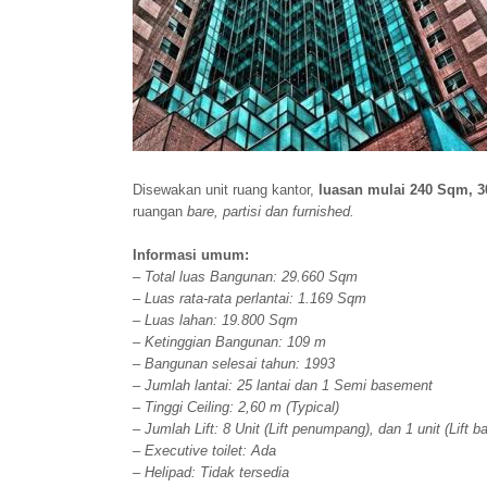
Disewakan unit ruang kantor,
luasan mulai 240 Sqm, 
ruangan
bare, partisi dan furnished.
Informasi umum:
– Total luas Bangunan: 29.660 Sqm
– Luas rata-rata perlantai: 1.169 Sqm
– Luas lahan: 19.800 Sqm
– Ketinggian Bangunan: 109 m
– Bangunan selesai tahun: 1993
– Jumlah lantai: 25 lantai dan 1 Semi basement
– Tinggi Ceiling: 2,60 m (Typical)
– Jumlah Lift: 8 Unit (Lift penumpang), dan 1 unit (Lift b
– Executive toilet: Ada
– Helipad: Tidak tersedia