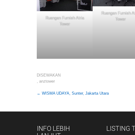
Ruangan Furnish At
Ruangan Furnish Atria
Tower
Tower
DISEWAKAN
,
anztower
Post
←
WISMA UDAYA, Sunter, Jakarta Utara
navigation
INFO LEBIH
LISTING