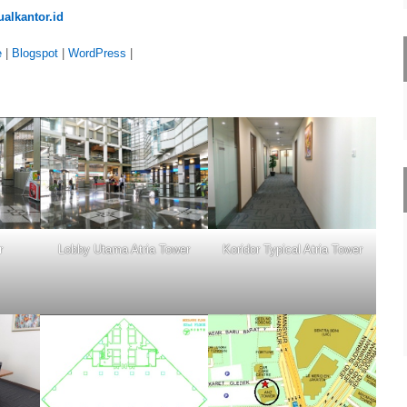
alkantor.id
e
|
Blogspot
|
WordPress
|
r
Lobby Utama Atria Tower
Koridor Typical Atria Tower