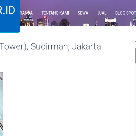
.ID
BERANDA
TENTANG KAMI
SEWA
JUAL
BLOG SPOT
ower), Sudirman, Jakarta