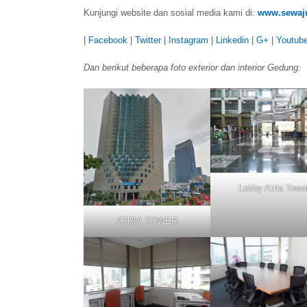
Kunjungi website dan sosial media kami di:
www.sewaju
|
Facebook
|
Twitter
|
Instagram
|
Linkedin
|
G+
|
Youtub
Dan berikut beberapa foto exterior dan interior Gedung:
Lobby Atria Towe
ATRIA TOWER