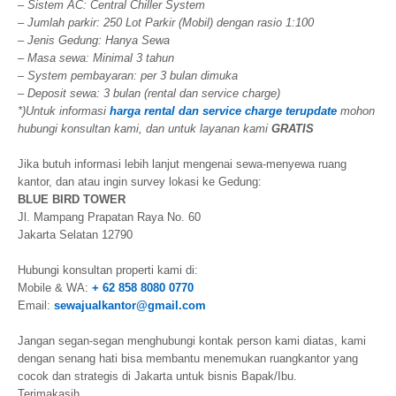
– Sistem AC: Central Chiller System
– Jumlah parkir: 250 Lot Parkir (Mobil) dengan rasio 1:100
– Jenis Gedung: Hanya Sewa
– Masa sewa: Minimal 3 tahun
– System pembayaran: per 3 bulan dimuka
– Deposit sewa: 3 bulan (rental dan service charge)
*)Untuk informasi
harga rental dan service charge terupdate
mohon
hubungi konsultan kami, dan untuk layanan kami
GRATIS
Jika butuh informasi lebih lanjut mengenai sewa-menyewa ruang
kantor, dan atau ingin survey lokasi ke Gedung:
BLUE BIRD TOWER
Jl. Mampang Prapatan Raya No. 60
Jakarta Selatan 12790
Hubungi konsultan properti kami di:
Mobile & WA:
+ 62 858 8080 0770
Email:
sewajualkantor@gmail.com
Jangan segan-segan menghubungi kontak person kami diatas, kami
dengan senang hati bisa membantu menemukan ruangkantor yang
cocok dan strategis di Jakarta untuk bisnis Bapak/Ibu.
Terimakasih.