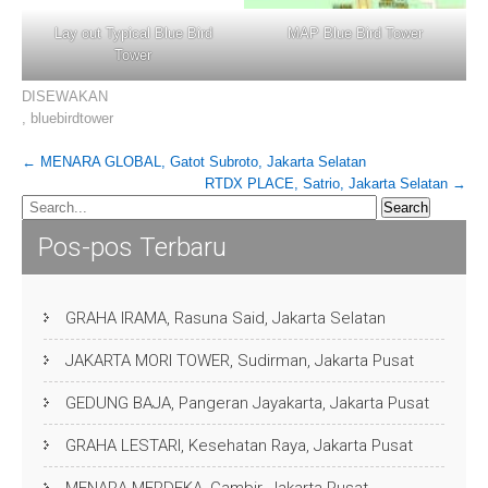
Lay out Typical Blue Bird
MAP Blue Bird Tower
Tower
DISEWAKAN
,
bluebirdtower
Post
←
MENARA GLOBAL, Gatot Subroto, Jakarta Selatan
RTDX PLACE, Satrio, Jakarta Selatan
→
navigation
Pos-pos Terbaru
GRAHA IRAMA, Rasuna Said, Jakarta Selatan
JAKARTA MORI TOWER, Sudirman, Jakarta Pusat
GEDUNG BAJA, Pangeran Jayakarta, Jakarta Pusat
GRAHA LESTARI, Kesehatan Raya, Jakarta Pusat