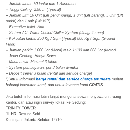
– Jumlah lantai: 50 lantai dan 1 Basement
– Tinggi Ceiling: 2,90 m (Typical)
– Jumlah Lift: 16 Unit (Lift penumpang), 1 unit (Lift barang), 3 unit (Lift
parkir) dan 1 unit (Lift VIP)
– Executive toilet: Ada
– Sistem AC: Water Cooled Chiller System (dibagi 4 zona)
– Kekuatan lantai: 250 Kg / Sqm (Typical) 500 Kg / Sqm (Ground
Floor)
– Jumlah parkir: 1.000 Lot (Mobil) rasio 1:100 dan 608 Lot (Motor)
– Jenis Gedung: Hanya Sewa
– Masa sewa: Minimal 3 tahun
– System pembayaran: per 3 bulan dimuka
– Deposit sewa: 3 bulan (rental dan service charge)
*)Untuk informasi
harga rental dan service charge terupdate
mohon
hubungi konsultan kami, dan untuk layanan kami
GRATIS
Jika butuh informasi lebih lanjut mengenai sewa-menyewa unit ruang
kantor, dan atau ingin survey lokasi ke Gedung:
TRINITY TOWER
Jl. HR. Rasuna Said
Kuningan, Jakarta Selatan 12710