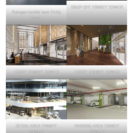
DROP OFF TRINITY TOWER
Ruangan kondisi bare Trinity
Tower
LOBBY TRINITY TOWER
LOBBY TRINITY TOWER
RETAIL AREA TRINITY
PARKING AREA TRINITY
TOWER
TOWER