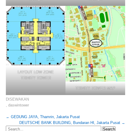
LAYOUT LOW ZONE
TRINITY TOWER
TRINITY TOWER MAP
DISEWAKAN
,
daswintower
Post
←
GEDUNG JAYA, Thamrin, Jakarta Pusat
DEUTSCHE BANK BUILDING, Bundaran HI, Jakarta Pusat
→
navigation