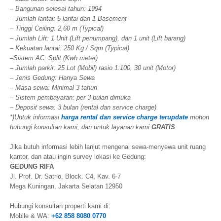
– Bangunan selesai tahun: 1994
– Jumlah lantai: 5 lantai dan 1 Basement
– Tinggi Ceiling: 2,60 m (Typical)
– Jumlah Lift: 1 Unit (Lift penumpang), dan 1 unit (Lift barang)
– Kekuatan lantai: 250 Kg / Sqm (Typical)
–
Sistem AC: Split (Kwh meter)
– Jumlah parkir: 25 Lot (Mobil) rasio 1:100, 30 unit (Motor)
– Jenis Gedung: Hanya Sewa
– Masa sewa: Minimal 3 tahun
– Sistem pembayaran: per 3 bulan dimuka
– Deposit sewa: 3 bulan (rental dan service charge)
*)Untuk informasi
harga rental dan service charge terupdate
mohon
hubungi konsultan kami, dan untuk layanan kami
GRATIS
Jika butuh informasi lebih lanjut mengenai sewa-menyewa unit ruang
kantor, dan atau ingin survey lokasi ke Gedung:
GEDUNG RIFA
Jl. Prof. Dr. Satrio, Block. C4, Kav. 6-7
Mega Kuningan, Jakarta Selatan 12950
Hubungi konsultan properti kami di:
Mobile & WA:
+62 858 8080 0770