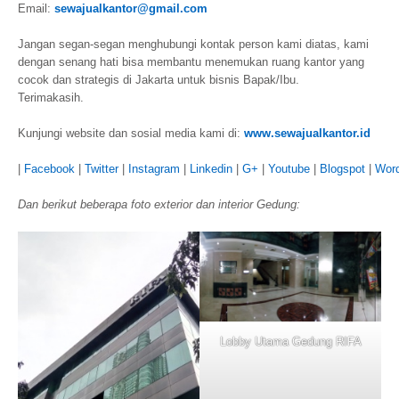
Email:
sewajualkantor@gmail.com
Jangan segan-segan menghubungi kontak person kami diatas, kami
dengan senang hati bisa membantu menemukan ruang kantor yang
cocok dan strategis di Jakarta untuk bisnis Bapak/Ibu.
Terimakasih.
Kunjungi website dan sosial media kami di:
www.sewajualkantor.id
|
Facebook
|
Twitter
|
Instagram
|
Linkedin
|
G+
|
Youtube
|
Blogspot
|
Wor
Dan berikut beberapa foto exterior dan interior Gedung:
Lobby Utama Gedung RIFA