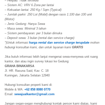
– Helipad: Tidak tersedia
– Sistem AC: VRV 6 Zona per lantai
– Kekuatan lantai: 250 Kg / Sqm (Typical)
– Jumlah parkir: 250 Lot (Mobil) dengan rasio 1:100 dan 100 unit
(Motor)
– Jenis Gedung: Hanya Sewa
– Masa sewa: Minimal 3 tahun
– Sistem pembayaran: per 3 bulan dimuka
– Deposit sewa: 3 bulan (rental dan service charge)
*)Untuk informasi
harga rental dan service charge terupdate
mohon
hubungi konsultan kami, dan untuk layanan kami
GRATIS
Jika butuh informasi lebih lanjut mengenai sewa-menyewa unit ruang
kantor, dan atau ingin survey lokasi ke Gedung:
GRAHA BINAKARSA
Jl. HR. Rasuna Said, Kav. C. 18
Kuningan, Jakarta Selatan 12940
Hubungi konsultan properti kami di:
Mobile & WA:
+62 858 8080 0770
Email:
sewajualkantor@gmail.com
Jangan segan-segan menghubungi kontak person kami diatas, kami