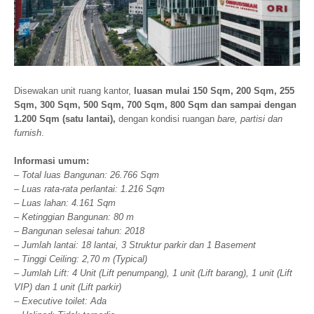
Disewakan unit ruang kantor,
luasan mulai 150 Sqm, 200 Sqm, 255
Sqm, 300 Sqm, 500 Sqm, 700 Sqm, 800 Sqm dan sampai dengan
1.200 Sqm (satu lantai),
dengan kondisi ruangan
bare, partisi dan
furnish
.
Informasi umum:
– Total luas Bangunan: 26.766 Sqm
– Luas rata-rata perlantai: 1.216 Sqm
– Luas lahan: 4.161 Sqm
– Ketinggian Bangunan: 80 m
– Bangunan selesai tahun: 2018
– Jumlah lantai: 18 lantai, 3 Struktur parkir dan 1 Basement
– Tinggi Ceiling: 2,70 m (Typical)
– Jumlah Lift: 4 Unit (Lift penumpang), 1 unit (Lift barang), 1 unit (Lift
VIP) dan 1 unit (Lift parkir)
– Executive toilet: Ada