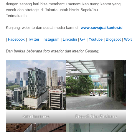
dengan senang hati bisa membantu menemukan ruang kantor yang
cocok dan strategis di Jakarta untuk bisnis Bapak/Ibu.
Terimakasih.
Kunjungi website dan sosial media kami di:
www.sewajualkantor.id
|
Facebook
|
Twitter
|
Instagram
|
Linkedin
|
G+
|
Youtube
|
Blogspot
|
Wor
Dan berikut beberapa foto exterior dan interior Gedung:
Drop off Grha Binakarsa
Grha Binakarsa