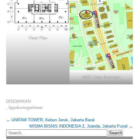
Floor Plan
MAP Lippo Kuningan
DISEWAKAN
,
lippokuningantower
Post
←
UNIFAM TOWER, Kebon Jeruk, Jakarta Barat
WISMA BISNIS INDONESIA 2, Juanda, Jakarta Pusat
→
navigation