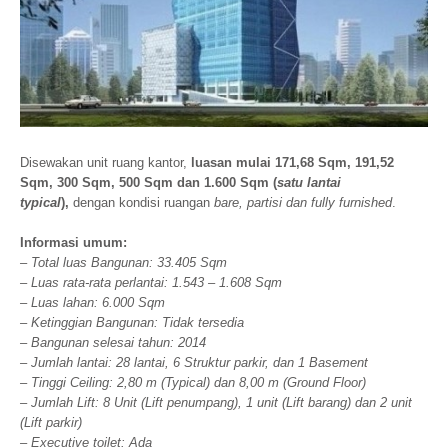
Disewakan unit ruang kantor,
luasan mulai 171,68 Sqm, 191,52
Sqm, 300 Sqm, 500 Sqm dan 1.600 Sqm (
satu lantai
typical
),
dengan kondisi ruangan
bare, partisi dan fully furnished
.
Informasi umum:
– Total luas Bangunan: 33.405 Sqm
– Luas rata-rata perlantai: 1.543 – 1.608 Sqm
– Luas lahan: 6.000 Sqm
– Ketinggian Bangunan: Tidak tersedia
– Bangunan selesai tahun: 2014
– Jumlah lantai: 28 lantai, 6 Struktur parkir, dan 1 Basement
– Tinggi Ceiling: 2,80 m (Typical) dan 8,00 m (Ground Floor)
– Jumlah Lift: 8 Unit (Lift penumpang), 1 unit (Lift barang) dan 2 unit
(Lift parkir)
– Executive toilet: Ada