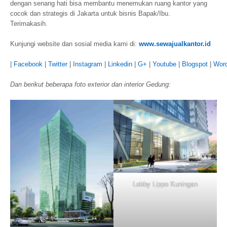
dengan senang hati bisa membantu menemukan ruang kantor yang
cocok dan strategis di Jakarta untuk bisnis Bapak/Ibu.
Terimakasih.
Kunjungi website dan sosial media kami di:
www.sewajualkantor.id
|
Facebook
|
Twitter
|
Instagram
|
Linkedin
|
G+
|
Youtube
|
Blogspot
|
Wor
Dan berikut beberapa foto exterior dan interior Gedung:
Lobby Lippo Kuningan