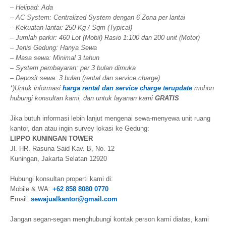
– Helipad: Ada
–
AC System: Centralized System dengan 6 Zona per lantai
– Kekuatan lantai: 250 Kg / Sqm (Typical)
– Jumlah parkir: 460 Lot (Mobil) Rasio 1:100 dan 200 unit (Motor)
– Jenis Gedung: Hanya Sewa
– Masa sewa: Minimal 3 tahun
– System pembayaran: per 3 bulan dimuka
– Deposit sewa: 3 bulan (rental dan service charge)
*)Untuk informasi
harga rental dan service charge terupdate
mohon
hubungi konsultan kami, dan untuk layanan kami
GRATIS
Jika butuh informasi lebih lanjut mengenai sewa-menyewa unit ruang
kantor, dan atau ingin survey lokasi ke Gedung:
LIPPO KUNINGAN TOWER
Jl. HR. Rasuna Said Kav. B, No. 12
Kuningan, Jakarta Selatan 12920
Hubungi konsultan properti kami di:
Mobile & WA:
+62 858 8080 0770
Email:
sewajualkantor@gmail.com
Jangan segan-segan menghubungi kontak person kami diatas, kami