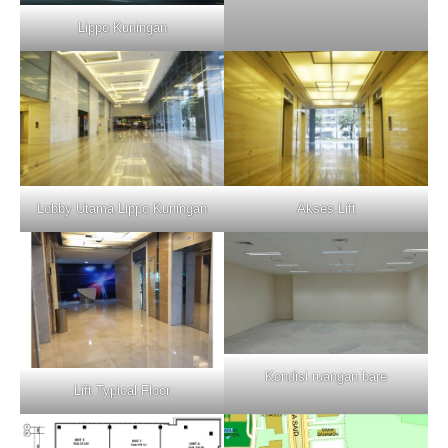
Lippo Kuningan
Lobby Utama Lippo Kuningan
Akses Lift
Kondisi ruangan bare
Lift Typical Floor