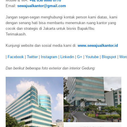
Mobile & WA:
+62 858 8080 0770
Email:
sewajualkantor@gmail.com
Jangan segan-segan menghubungi kontak person kami diatas, kami
dengan senang hati bisa membantu menemukan ruang kantor yang
cocok dan strategis di Jakarta untuk bisnis Bapak/Ibu.
Terimakasih.
Kunjungi website dan sosial media kami di:
www.sewajualkantor.id
|
Facebook
|
Twitter
|
Instagram
|
Linkedin
|
G+
|
Youtube
|
Blogspot
|
Wor
Dan berikut beberapa foto exterior dan interior Gedung: