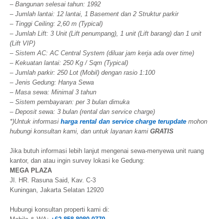
– Bangunan selesai tahun: 1992
– Jumlah lantai: 12 lantai, 1 Basement dan 2 Struktur parkir
– Tinggi Ceiling: 2,60 m (Typical)
– Jumlah Lift: 3 Unit (Lift penumpang), 1 unit (Lift barang) dan 1 unit
(Lift VIP)
– Sistem AC: AC Central System (diluar jam kerja ada over time)
– Kekuatan lantai: 250 Kg / Sqm (Typical)
– Jumlah parkir: 250 Lot (Mobil) dengan rasio 1:100
– Jenis Gedung: Hanya Sewa
– Masa sewa: Minimal 3 tahun
– Sistem pembayaran: per 3 bulan dimuka
– Deposit sewa: 3 bulan (rental dan service charge)
*)Untuk informasi
harga rental dan service charge terupdate
mohon
hubungi konsultan kami, dan untuk layanan kami
GRATIS
Jika butuh informasi lebih lanjut mengenai sewa-menyewa unit ruang
kantor, dan atau ingin survey lokasi ke Gedung:
MEGA PLAZA
Jl. HR. Rasuna Said, Kav. C-3
Kuningan, Jakarta Selatan 12920
Hubungi konsultan properti kami di: