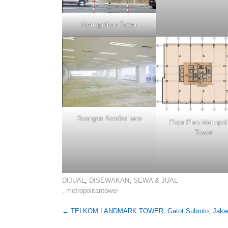
Metropolitan Tower
Ruangan Kondisi bare
Floor Plan Metropol
Tower
DIJUAL
,
DISEWAKAN
,
SEWA & JUAL
,
metropolitantower
Post
←
TELKOM LANDMARK TOWER, Gatot Subroto, Jakart
navigation