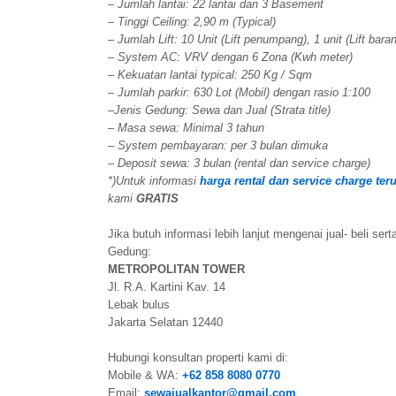
– Jumlah lantai: 22 lantai dan 3 Basement
– Tinggi Ceiling: 2,90 m (Typical)
– Jumlah Lift: 10 Unit (Lift penumpang), 1 unit (Lift bara
– System AC: VRV dengan 6 Zona (Kwh meter)
– Kekuatan lantai typical: 250 Kg / Sqm
– Jumlah parkir: 630 Lot (Mobil) dengan rasio 1:100
–
Jenis Gedung: Sewa dan Jual (Strata title)
– Masa sewa: Minimal 3 tahun
– System pembayaran: per 3 bulan dimuka
– Deposit sewa: 3 bulan (rental dan service charge)
*)Untuk informasi
harga rental dan service charge ter
kami
GRATIS
Jika butuh informasi lebih lanjut mengenai jual- beli se
Gedung:
METROPOLITAN TOWER
Jl. R.A. Kartini Kav. 14
Lebak bulus
Jakarta Selatan 12440
Hubungi konsultan properti kami di:
Mobile & WA:
+62 858 8080 0770
Email:
sewajualkantor@gmail.com