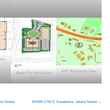
itan
MAP Metropolitan Tower
Master Plan Metropolitan
Tower
a Selatan
WISMA STACO, Kasablanka, Jakarta Selatan
→