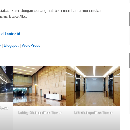
diatas, kami dengan senang hati bisa membantu menemukan
isnis Bapak/Ibu.
alkantor.id
e
|
Blogspot
|
WordPress
|
Tower
Lobby Metropolitan Tower
Lift Metropolitan Tower