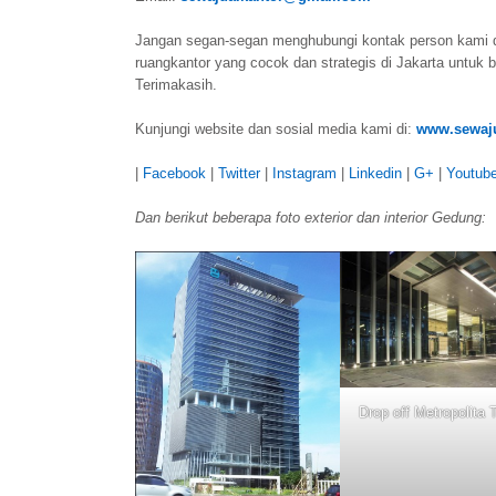
Jangan segan-segan menghubungi kontak person kami 
ruangkantor yang cocok dan strategis di Jakarta untuk b
Terimakasih.
Kunjungi website dan sosial media kami di:
www.sewaju
|
Facebook
|
Twitter
|
Instagram
|
Linkedin
|
G+
|
Youtub
Dan berikut beberapa foto exterior dan interior Gedung:
Drop off Metropolita 