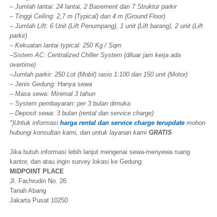
– Jumlah lantai: 24 lantai, 2 Basement dan 7 Struktur parkir
– Tinggi Ceiling: 2,7 m (Typical) dan 4 m (Ground Floor)
– Jumlah Lift: 6 Unit (Lift Penumpang), 1 unit (Lift barang), 2 unit (Lift
parkir)
– Kekuatan lantai typical: 250 Kg / Sqm
–
Sistem AC: Centralized Chiller System (diluar jam kerja ada
overtime)
–
Jumlah parkir: 250 Lot (Mobil) rasio 1:100 dan 150 unit (Motor)
– Jenis Gedung: Hanya sewa
– Masa sewa: Minimal 3 tahun
– System pembayaran: per 3 bulan dimuka
– Deposit sewa: 3 bulan (rental dan service charge)
*)Untuk informasi
harga rental dan service charge terupdate
mohon
hubungi konsultan kami, dan untuk layanan kami
GRATIS
Jika butuh informasi lebih lanjut mengenai sewa-menyewa ruang
kantor, dan atau ingin survey lokasi ke Gedung:
MIDPOINT PLACE
Jl. Fachrudin No. 26
Tanah Abang
Jakarta Pusat 10250