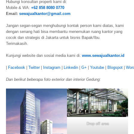
Hubungi konsultan properti kami di:
Mobile & WA:
+62 858 8080 0770
Email:
sewajualkantor@g
mail.com
Jangan segan-segan menghubungi kontak person kami diatas, kami
dengan senang hati bisa membantu menemukan ruang kantor yang
cocok dan strategis di Jakarta untuk bisnis Bapak/Ibu.
Terimakasih.
Kunjungi website dan sosial media kami di:
www.sewajualkantor.id
|
Facebook
|
Twitter
|
Instagram
|
Linkedin
|
G+
|
Youtube
|
Blogspot
|
Wor
Dan berikut beberapa foto exterior dan interior Gedung:
Drop off area