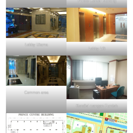
Prince Center Building
Lobby Utama
Lobby Lift
Common area
Kondisi ruangan Furnish