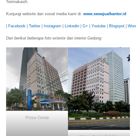
Terimakasih.
Kunjungi website dan sosial media kami di:
www.sewajualkantor.id
|
Facebook
|
Twitter
|
Instagram
|
Linkedin
|
G+
|
Youtube
|
Blogspot
|
Wor
Dan berikut beberapa foto exterior dan interior Gedung:
Prince Center