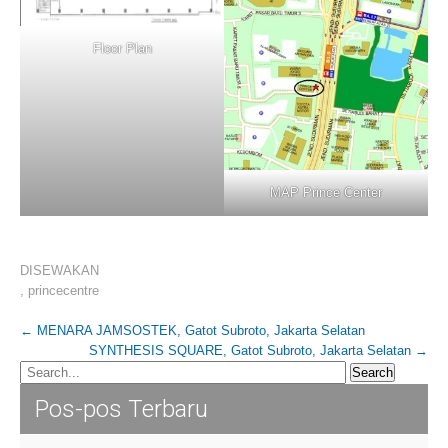
Floor Plan
MAP Prince Center
DISEWAKAN
,
princecentre
Post
←
MENARA JAMSOSTEK, Gatot Subroto, Jakarta Selatan
SYNTHESIS SQUARE, Gatot Subroto, Jakarta Selatan
→
navigation
Pos-pos Terbaru