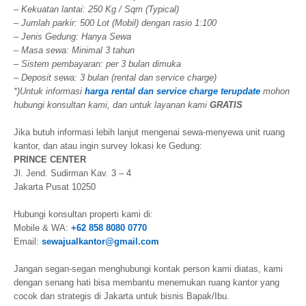
– Kekuatan lantai: 250 Kg / Sqm (Typical)
– Jumlah parkir: 500 Lot (Mobil) dengan rasio 1:100
– Jenis Gedung: Hanya Sewa
– Masa sewa: Minimal 3 tahun
– Sistem pembayaran: per 3 bulan dimuka
– Deposit sewa: 3 bulan (rental dan service charge)
*)Untuk informasi
harga rental dan service charge terupdate
mohon
hubungi konsultan kami, dan untuk layanan kami
GRATIS
Jika butuh informasi lebih lanjut mengenai sewa-menyewa unit ruang
kantor, dan atau ingin survey lokasi ke Gedung:
PRINCE CENTER
Jl. Jend. Sudirman Kav. 3 – 4
Jakarta Pusat 10250
Hubungi konsultan properti kami di:
Mobile & WA:
+62 858 8080 0770
Email:
sewajualkantor@gmail.com
Jangan segan-segan menghubungi kontak person kami diatas, kami
dengan senang hati bisa membantu menemukan ruang kantor yang
cocok dan strategis di Jakarta untuk bisnis Bapak/Ibu.