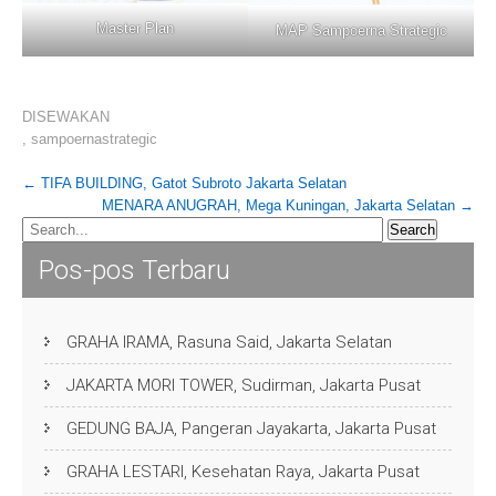
Master Plan
MAP Sampoerna Strategic
DISEWAKAN
,
sampoernastrategic
Post
←
TIFA BUILDING, Gatot Subroto Jakarta Selatan
MENARA ANUGRAH, Mega Kuningan, Jakarta Selatan
→
navigation
Pos-pos Terbaru
GRAHA IRAMA, Rasuna Said, Jakarta Selatan
JAKARTA MORI TOWER, Sudirman, Jakarta Pusat
GEDUNG BAJA, Pangeran Jayakarta, Jakarta Pusat
GRAHA LESTARI, Kesehatan Raya, Jakarta Pusat