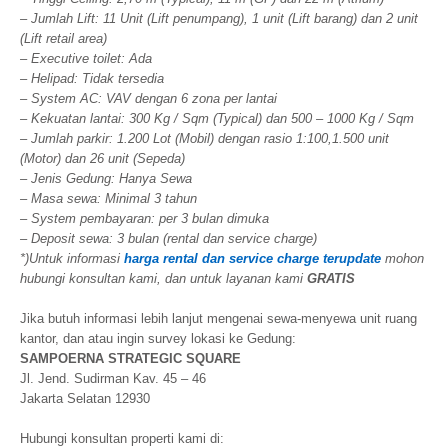
– Jumlah Lift: 11 Unit (Lift penumpang), 1 unit (Lift barang) dan 2 unit
(Lift retail area)
– Executive toilet: Ada
– Helipad: Tidak tersedia
– System AC: VAV dengan 6 zona per lantai
– Kekuatan lantai: 300 Kg / Sqm (Typical) dan 500 – 1000 Kg / Sqm
– Jumlah parkir: 1.200 Lot (Mobil) dengan rasio 1:100,1.500 unit
(Motor) dan 26 unit (Sepeda)
– Jenis Gedung: Hanya Sewa
– Masa sewa: Minimal 3 tahun
– System pembayaran: per 3 bulan dimuka
– Deposit sewa: 3 bulan (rental dan service charge)
*)Untuk informasi
harga rental dan service charge terupdate
mohon
hubungi konsultan kami, dan untuk layanan kami
GRATIS
Jika butuh informasi lebih lanjut mengenai sewa-menyewa unit ruang
kantor, dan atau ingin survey lokasi ke Gedung:
SAMPOERNA STRATEGIC SQUARE
Jl. Jend. Sudirman Kav. 45 – 46
Jakarta Selatan 12930
Hubungi konsultan properti kami di: