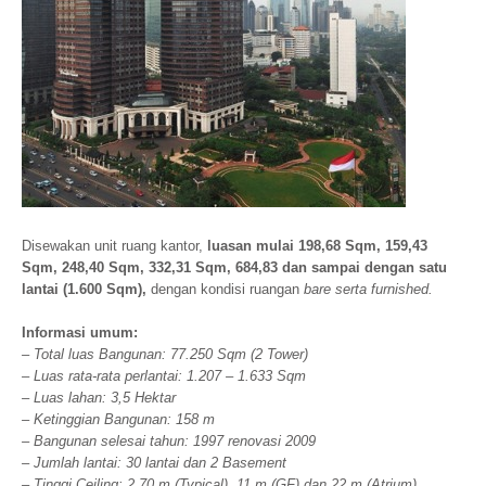
Disewakan unit ruang kantor,
luasan mulai 198,68 Sqm, 159,43
Sqm, 248,40 Sqm, 332,31 Sqm, 684,83 dan sampai dengan satu
lantai (1.600 Sqm),
dengan kondisi ruangan
bare serta furnished.
Informasi umum:
– Total luas Bangunan: 77.250 Sqm (2 Tower)
– Luas rata-rata perlantai: 1.207 – 1.633 Sqm
– Luas lahan: 3,5 Hektar
– Ketinggian Bangunan: 158 m
– Bangunan selesai tahun: 1997 renovasi 2009
– Jumlah lantai: 30 lantai dan 2 Basement
– Tinggi Ceiling: 2,70 m (Typical), 11 m (GF) dan 22 m (Atrium)