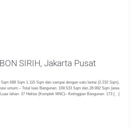
N SIRIH, Jakarta Pusat
7 Sqm 688 Sqm 1.115 Sqm dan sampai dengan satu lantai (2.232 Sqm),
formasi umum:– Total luas Bangunan: 109.533 Sqm dan 28.992 Sqm (area
– Luas lahan: 37 Hektar (Komplek MNC)– Ketinggian Bangunan: 173 […]