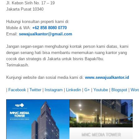
Jl. Kebon Sirih No. 17 – 19
Jakarta Pusat 10340
Hubungi konsultan properti kami di:
Mobile & WA:
+62 858 8080 0770
Email:
sewajualkantor@gmail.com
Jangan segan-segan menghubungi kontak person kami diatas, kami
dengan senang hati bisa membantu menemukan ruang kantor yang
cocok dan strategis di Jakarta untuk bisnis Bapak/Ibu.
Terimakasih.
Kunjungi website dan sosial media kami di:
www.sewajualkantor.id
|
Facebook
|
Twitter
|
Instagram
|
Linkedin
|
G+
|
Youtube
|
Blogspot
|
Wor
MNC MEDIA TOWER