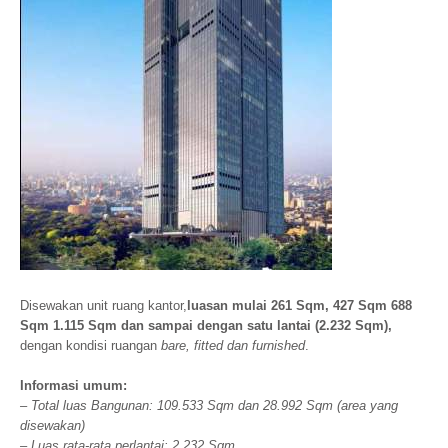
Disewakan unit ruang kantor,
luasan mulai 261 Sqm, 427 Sqm 688
Sqm 1.115 Sqm dan sampai dengan satu lantai (2.232 Sqm),
dengan kondisi ruangan
bare, fitted dan furnished
.
Informasi umum:
– Total luas Bangunan: 109.533 Sqm dan 28.992 Sqm (area yang
disewakan)
– Luas rata-rata perlantai: 2.232 Sqm