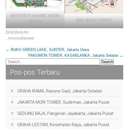
MASTER PLAN MNC MEDIA
MNC MEDIA TOWER
TOWER
DISEWAKAN
,
mncmediatower
Post
←
RUKO GREEN LAKE, SUNTER, Jakarta Utara
PAKUWON TOWER, KASABLANKA, Jakarta Selatan
→
navigation
Pos-pos Terbaru
GRAHA IRAMA, Rasuna Said, Jakarta Selatan
JAKARTA MORI TOWER, Sudirman, Jakarta Pusat
GEDUNG BAJA, Pangeran Jayakarta, Jakarta Pusat
GRAHA LESTARI, Kesehatan Raya, Jakarta Pusat