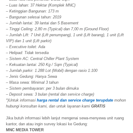
– Luas lahan: 37 Hektar (Komplek MNC)
– Ketinggian Bangunan: 173 m
– Bangunan selesai tahun: 2019
– Jumlah lantai: 39 lantai dan 5 Basement
– Tinggi Ceiling: 2,80 m (Typical) dan 7,00 m (Ground Floor)
– Jumlah Lift: 7 Unit (Lift penumpang), 1 unit (Lift barang), 1 unit (Lift
VIP) dan 1 unit (Lift parkir)
– Executive toilet: Ada
– Helipad: Tidak tersedia
– Sistem AC: Central Chiller Plant System
– Kekuatan lantai: 250 Kg / Sqm (Typical)
– Jumlah parkir: 1.288 Lot (Mobil) dengan rasio 1:100
– Jenis Gedung: Hanya Sewa
– Masa sewa: Minimal 3 tahun
– Sistem pembayaran: per 3 bulan dimuka
– Deposit sewa: 3 bulan (rental dan service charge)
*)Untuk informasi
harga rental dan service charge terupdate
mohon
hubungi konsultan kami, dan untuk layanan kami
GRATIS
Jika butuh informasi lebih lanjut mengenai sewa-menyewa unit ruang
kantor, dan atau ingin survey lokasi ke Gedung:
MNC MEDIA TOWER