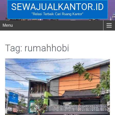
SEWAJUALKANTOR.ID
"Relasi Terbaik Cari Ruang Kantor"
Menu
Tag: rumahhobi