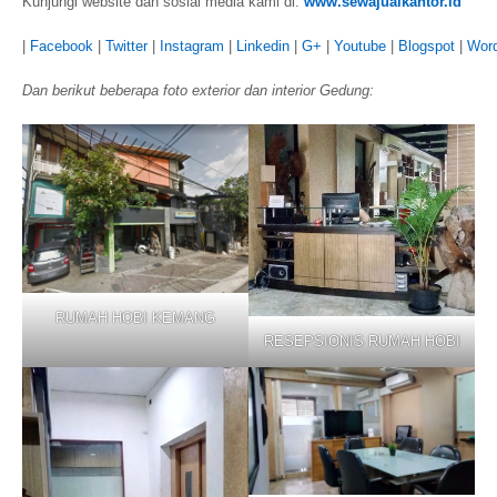
Kunjungi website dan sosial media kami di:
www.sewajualkantor.id
|
Facebook
|
Twitter
|
Instagram
|
Linkedin
|
G+
|
Youtube
|
Blogspot
|
Wor
Dan berikut beberapa foto exterior dan interior Gedung:
RUMAH HOBI KEMANG
RESEPSIONIS RUMAH HOBI