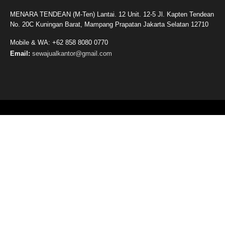
MENARA TENDEAN (M-Ten) Lantai. 12 Unit. 12-5 Jl. Kapten Tendean
No. 20C Kuningan Barat, Mampang Prapatan Jakarta Selatan 12710
Mobile & WA: +62 858 8080 0770
Email:
sewajualkantor@gmail.com