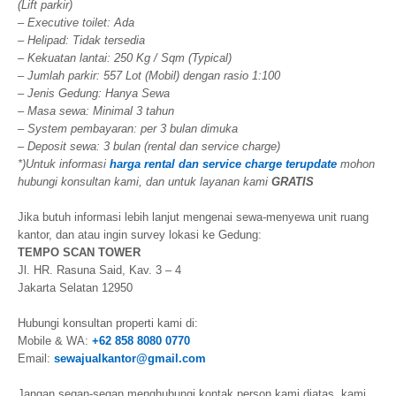
(Lift parkir)
– Executive toilet: Ada
– Helipad: Tidak tersedia
– Kekuatan lantai: 250 Kg / Sqm (Typical)
– Jumlah parkir: 557 Lot (Mobil) dengan rasio 1:100
– Jenis Gedung: Hanya Sewa
– Masa sewa: Minimal 3 tahun
– System pembayaran: per 3 bulan dimuka
– Deposit sewa: 3 bulan (rental dan service charge)
*)Untuk informasi
harga rental dan service charge terupdate
mohon
hubungi konsultan kami, dan untuk layanan kami
GRATIS
Jika butuh informasi lebih lanjut mengenai sewa-menyewa unit ruang
kantor, dan atau ingin survey lokasi ke Gedung:
TEMPO SCAN TOWER
Jl. HR. Rasuna Said, Kav. 3 – 4
Jakarta Selatan 12950
Hubungi konsultan properti kami di:
Mobile & WA:
+62 858 8080 0770
Email:
sewajualkantor@gmail.com
Jangan segan-segan menghubungi kontak person kami diatas, kami