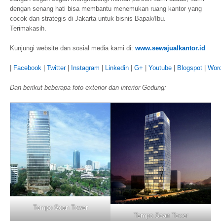
dengan senang hati bisa membantu menemukan ruang kantor yang
cocok dan strategis di Jakarta untuk bisnis Bapak/Ibu.
Terimakasih.
Kunjungi website dan sosial media kami di:
www.sewajualkantor.id
|
Facebook
|
Twitter
|
Instagram
|
Linkedin
|
G+
|
Youtube
|
Blogspot
|
Wor
Dan berikut beberapa foto exterior dan interior Gedung:
Tempo Scan Tower
Tempo Scan Tower