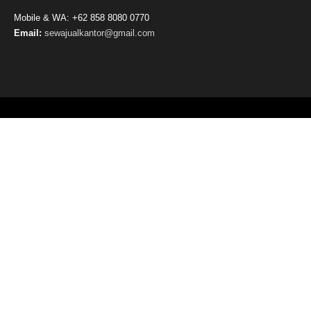
Mobile & WA: +62 858 8080 0770
Email:
sewajualkantor@gmail.com