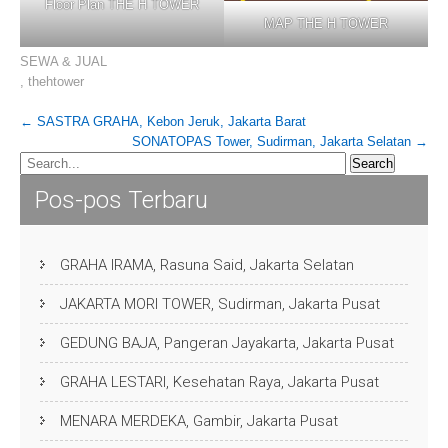
Floor Plan THE H TOWER
MAP THE H TOWER
SEWA & JUAL
,
thehtower
Post
←
SASTRA GRAHA, Kebon Jeruk, Jakarta Barat
SONATOPAS Tower, Sudirman, Jakarta Selatan
→
navigation
Pos-pos Terbaru
GRAHA IRAMA, Rasuna Said, Jakarta Selatan
JAKARTA MORI TOWER, Sudirman, Jakarta Pusat
GEDUNG BAJA, Pangeran Jayakarta, Jakarta Pusat
GRAHA LESTARI, Kesehatan Raya, Jakarta Pusat
MENARA MERDEKA, Gambir, Jakarta Pusat