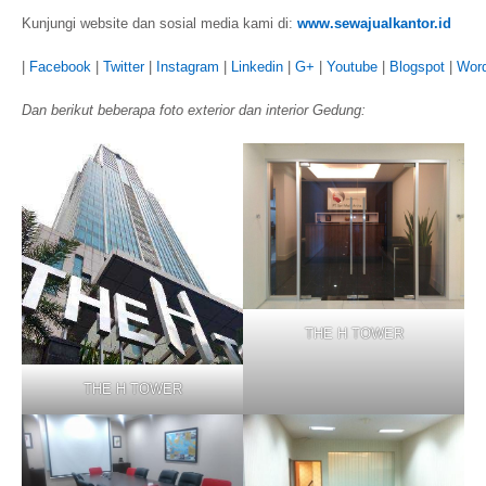
Kunjungi website dan sosial media kami di:
www.sewajualkantor.id
|
Facebook
|
Twitter
|
Instagram
|
Linkedin
|
G+
|
Youtube
|
Blogspot
|
Wor
Dan berikut beberapa foto exterior dan interior Gedung:
THE H TOWER
THE H TOWER