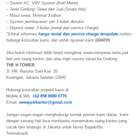
– Sistem AC: VRV System (Kwh Meter)
– Jenis Gedung: Sewa dan Jual (Strata title)
– Masa sewa: Minimal 3 tahun
– System pembayaran: per 3 bulan dimuka
– Deposit sewa: 3 bulan (rental dan service charge)
*)Untuk informasi
harga rental dan service charge terupdate
mohon
hubungi konsultan kami, dan untuk layanan kami
GRATIS
Jika butuh informasi lebih lanjut mengenai sewa-menyewa serta jual
beli unit ruang kantor, dan atau ingin survey lokasi ke Gedung:
THE H TOWER
Jl. HR. Rasuna Said Kav. 20
Kuningan, Jakarta Selatan 12940
Hubungi konsultan properti kami di:
Mobile & WA:
+62 858 8080 0770
Email:
sewajualkantor@gmail.com
Jangan segan-segan menghubungi kontak person kami diatas, kami
dengan senang hati bisa membantu menemukan ruang kantor yang
cocok dan strategis di Jakarta untuk bisnis Bapak/Ibu.
Terimakasih.