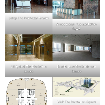
Lobby The Manhattan Square
Akses masuk The Manhattan
Sqare
Lift typical The Manhattan
Kondisi Bare The Manhattan
Square
Square
MAP The Manhattan Square