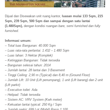
Dijual dan Disewakan unit ruang kantor,
luasan mulai 133 Sqm, 215
Sqm, 239 Sqm, 500 Sqm dan sampai dengan satu lantai
(1.480Sqm),
dengan kondisi ruangan
bare, semi furnished dan fully
furnished
.
Informasi umum:
– Total luas Bangunan: 40.000 Sqm
– Luas rata-rata perlantai: 1.432 – 1.480 Sqm
– Luas lahan: 3 Hektar (Komplek)
– Ketinggian Bangunan: Tidak tersedia
–
Bangunan selesai tahun: 2014
– Jumlah lantai: 28 lantai dan 3 Basement
– Tinggi Ceiling: 2,90 m (Typical) dan 8,40 m (Ground Floor)
– Jumlah Lift: 10 Unit (Lift penumpang), 1 unit (Lift barang) dan 2 unit
(Lift parkir)
– Executive toilet: Ada
– Helipad: Tidak tersedia
– Sistem AC: VRV System (Kwh meter)
– Kekuatan lantai typical: 250 Kg / Sqm
– Jumlah parkir: 699 Lot (Mobil) Rasio 1:100