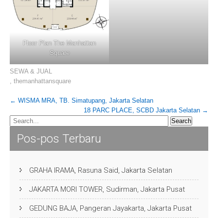
Floor Plan The Manhattan
Square
SEWA & JUAL
,
themanhattansquare
Post
←
WISMA MRA, TB. Simatupang, Jakarta Selatan
18 PARC PLACE, SCBD Jakarta Selatan
→
navigation
Pos-pos Terbaru
GRAHA IRAMA, Rasuna Said, Jakarta Selatan
JAKARTA MORI TOWER, Sudirman, Jakarta Pusat
GEDUNG BAJA, Pangeran Jayakarta, Jakarta Pusat