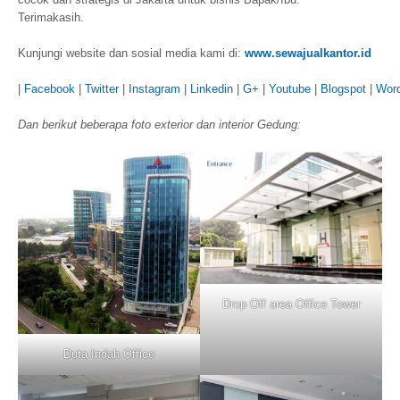
Terimakasih.
Kunjungi website dan sosial media kami di:
www.sewajualkantor.id
|
Facebook
|
Twitter
|
Instagram
|
Linkedin
|
G+
|
Youtube
|
Blogspot
|
Wor
Dan berikut beberapa foto exterior dan interior Gedung:
Drop Off area Office Tower
Duta Indah Office