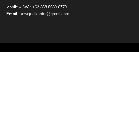
Mobile & WA: +62 858 8080 0770
Email:
sewajualkantor@gmail.com