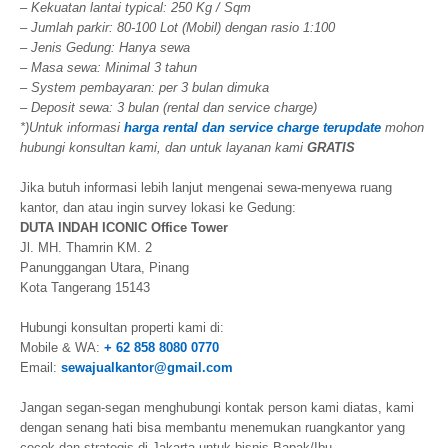
– Kekuatan lantai typical: 250 Kg / Sqm
– Jumlah parkir: 80-100 Lot (Mobil) dengan rasio 1:100
– Jenis Gedung: Hanya sewa
– Masa sewa: Minimal 3 tahun
– System pembayaran: per 3 bulan dimuka
– Deposit sewa: 3 bulan (rental dan service charge)
*)Untuk informasi
harga rental dan service charge terupdate
mohon
hubungi konsultan kami, dan untuk layanan kami
GRATIS
Jika butuh informasi lebih lanjut mengenai sewa-menyewa ruang
kantor, dan atau ingin survey lokasi ke Gedung:
DUTA INDAH ICONIC Office Tower
Jl. MH. Thamrin KM. 2
Panunggangan Utara, Pinang
Kota Tangerang 15143
Hubungi konsultan properti kami di:
Mobile & WA:
+ 62 858 8080 0770
Email:
sewajualkantor@gmail.com
Jangan segan-segan menghubungi kontak person kami diatas, kami
dengan senang hati bisa membantu menemukan ruangkantor yang
cocok dan strategis di Jakarta untuk bisnis Bapak/Ibu.