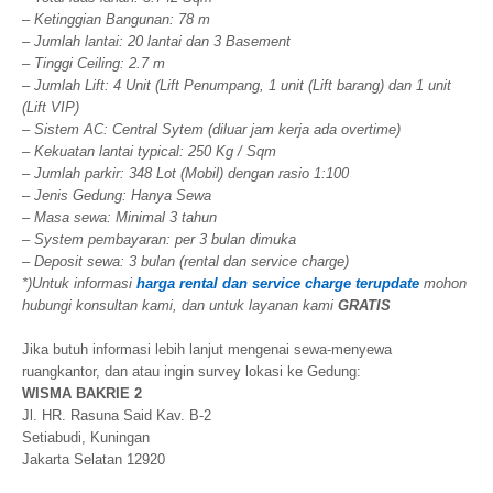
– Ketinggian Bangunan: 78 m
– Jumlah lantai: 20 lantai dan 3 Basement
– Tinggi Ceiling: 2.7 m
– Jumlah Lift: 4 Unit (Lift Penumpang, 1 unit (Lift barang) dan 1 unit
(Lift VIP)
–
Sistem AC: Central Sytem (diluar jam kerja ada overtime)
– Kekuatan lantai typical: 250 Kg / Sqm
– Jumlah parkir: 348 Lot (Mobil) dengan rasio 1:100
–
Jenis Gedung: Hanya Sewa
– Masa sewa: Minimal 3 tahun
– System pembayaran: per 3 bulan dimuka
– Deposit sewa: 3 bulan (rental dan service charge)
*)Untuk informasi
harga rental dan service charge terupdate
mohon
hubungi konsultan kami, dan untuk layanan kami
GRATIS
Jika butuh informasi lebih lanjut mengenai sewa-menyewa
ruangkantor, dan atau ingin survey lokasi ke Gedung:
WISMA BAKRIE 2
Jl. HR. Rasuna Said Kav. B-2
Setiabudi, Kuningan
Jakarta Selatan 12920