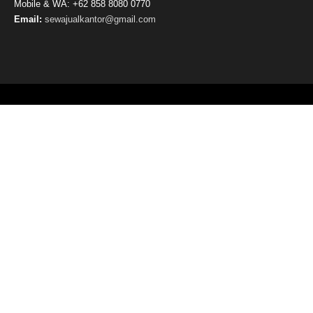
Mobile & WA: +62 858 8080 0770
Email:
sewajualkantor@gmail.com