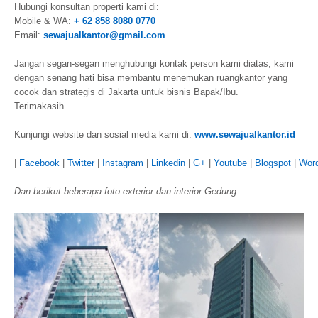
Hubungi konsultan properti kami di:
Mobile & WA:
+ 62 858 8080 0770
Email:
sewajualkantor@gmail.com
Jangan segan-segan menghubungi kontak person kami diatas, kami
dengan senang hati bisa membantu menemukan ruangkantor yang
cocok dan strategis di Jakarta untuk bisnis Bapak/Ibu.
Terimakasih.
Kunjungi website dan sosial media kami di:
www.sewajualkantor.id
|
Facebook
|
Twitter
|
Instagram
|
Linkedin
|
G+
|
Youtube
|
Blogspot
|
Wor
Dan berikut beberapa foto exterior dan interior Gedung: