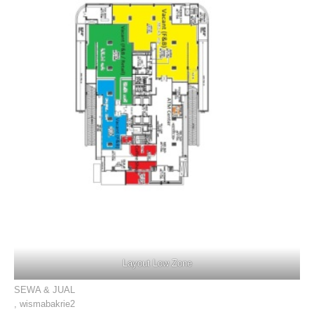
Layout Low Zone
SEWA & JUAL
,
wismabakrie2