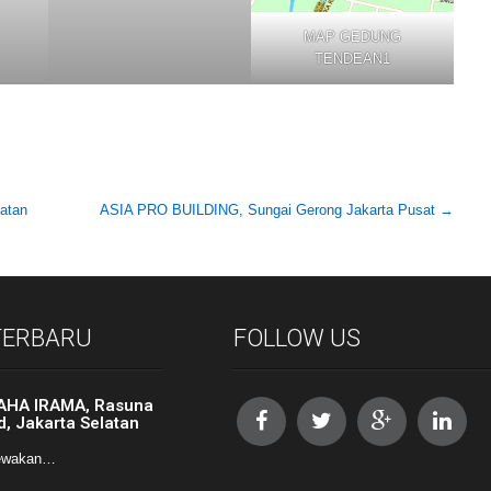
MAP GEDUNG
TENDEAN1
atan
ASIA PRO BUILDING, Sungai Gerong Jakarta Pusat
→
 TERBARU
FOLLOW US
AHA IRAMA, Rasuna
d, Jakarta Selatan
ewakan…