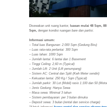
Disewakan unit ruang kantor,
luasan mulai 48 Sqm, 88
Sqm,
dengan kondisi ruangan
bare dan partisi
.
Informasi umum:
– Total luas Bangunan: 2.000 Sqm (Gedung Biru)
– Luas rata-rata perlantai: 300 Sqm
– Luas lahan: 1000 Sqm
– Jumlah lantai: 6 lantai dan 1 Basement
– Tinggi Ceiling: 2,60 m (Typical)
– Jumlah Lift: 2 Unit (Lift penumpang)
– Sistem AC: Central dan Split (Kwh Meter sendiri)
– Kekuatan lantai: 250 Kg / Sqm (Typical)
– Jumlah parkir: 30 Lot (Mobil) rasio 1:100 dan 50 (Moto
– Jenis Gedung: Hanya Sewa
– Masa sewa: Minimal 3 tahun
– Sistem pembayaran: per 3 bulan dimuka
– Deposit sewa: 3 bulan (rental dan service charge)
*)Untuk informasi
harga rental dan service charge ter