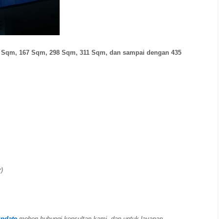
 Sqm, 167 Sqm, 298 Sqm, 311 Sqm, dan sampai dengan 435
r)
update
mohon hubungi konsultan kami, dan untuk layanan