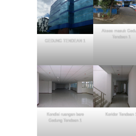
Akses masuk Ged
Tendean 1
GEDUNG TENDEAN 1
Kondisi ruangan bare
Koridor Tendean 
Gedung Tendean 1