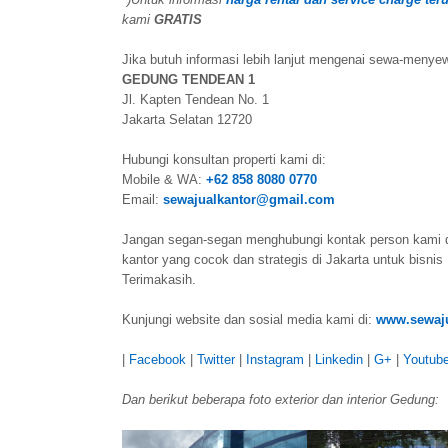
kami
GRATIS
Jika butuh informasi lebih lanjut mengenai sewa-menyew
GEDUNG TENDEAN 1
Jl. Kapten Tendean No. 1
Jakarta Selatan 12720
Hubungi konsultan properti kami di:
Mobile & WA:
+62 858 8080 0770
Email:
sewajualkantor@gmail.com
Jangan segan-segan menghubungi kontak person kami 
kantor yang cocok dan strategis di Jakarta untuk bisnis
Terimakasih.
Kunjungi website dan sosial media kami di:
www.sewaju
|
Facebook
|
Twitter
|
Instagram
|
Linkedin
|
G+
|
Youtub
Dan berikut beberapa foto exterior dan interior Gedung: