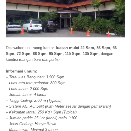
Disewakan unit ruang kantor,
luasan mulai 22 Sqm, 36 Sqm, 56
Sqm, 72 Sqm, 88 Sqm, 95 Sqm, 115 Sqm, 135 Sqm,
dengan
kondisi ruangan
bare dan partisi.
Informasi umum:
– Total luas Bangunan: 3.500 Sqm
– Luas rata-rata perlantai: 800 Sqm
– Luas lahan: 2.000 Sqm
– Jumlah lantai: 4 lantai
– Tinggi Ceiling: 2,60 m (Typical)
– Sistem AC: AC Split (Kwh Meter sesuai dengan pemakaian)
– Kekuatan lantai: 250 Kg / Sqm (Typical)
– Jumlah parkir: 25 Lot (Mobil) rasio 1:100
– Jenis Gedung: Hanya Sewa
– Masa sewa: Minimal 3 tahun