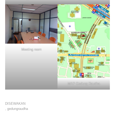
Meeting room
MAP Gedung Raudha
DISEWAKAN
,
gedungraudha