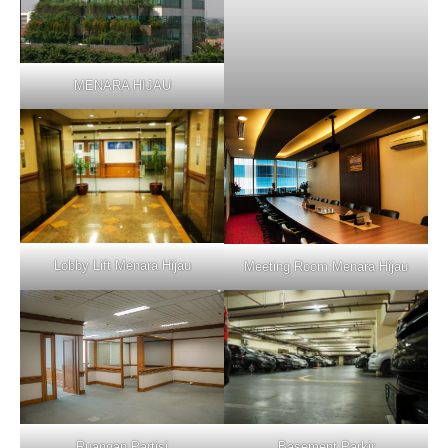
MENARA HIJAU
Lobby Lift Menara Hijau
Meeting Room Menara Hijau
Basement Parkir
Ruangan Partisi