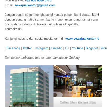
Mobile & WA:
+62 858 8080 0770
Email:
sewajualkantor@gmail.com
Jangan segan-segan menghubungi kontak person kami diatas, kami
dengan senang hati bisa membantu menemukan ruang kantor yang
cocok dan strategis di Jakarta untuk bisnis Bapak/Ibu.
Terimakasih.
Kunjungi website dan sosial media kami di:
www.sewajualkantor.id
|
Facebook
|
Twitter
|
Instagram
|
Linkedin
|
G+
|
Youtube
|
Blogspot
|
Wor
Dan berikut beberapa foto exterior dan interior Gedung:
Coffee Shop Menara Hijau