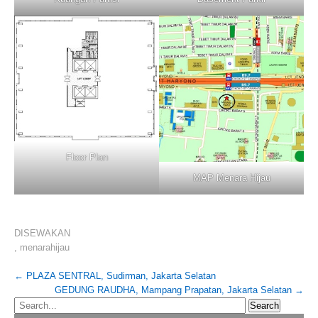
Floor Plan
MAP Menara Hijau
DISEWAKAN
,
menarahijau
Post
←
PLAZA SENTRAL, Sudirman, Jakarta Selatan
GEDUNG RAUDHA, Mampang Prapatan, Jakarta Selatan
→
navigation