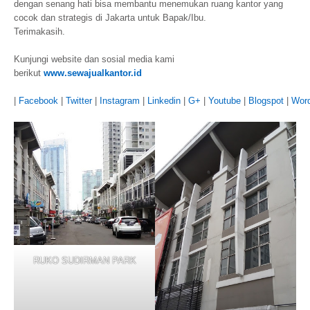
dengan senang hati bisa membantu menemukan ruang kantor yang
cocok dan strategis di Jakarta untuk Bapak/Ibu.
Terimakasih.
Kunjungi website dan sosial media kami
berikut
www.sewajualkantor.id
|
Facebook
|
Twitter
|
Instagram
|
Linkedin
|
G+
|
Youtube
|
Blogspot
|
Wor
RUKO SUDIRMAN PARK