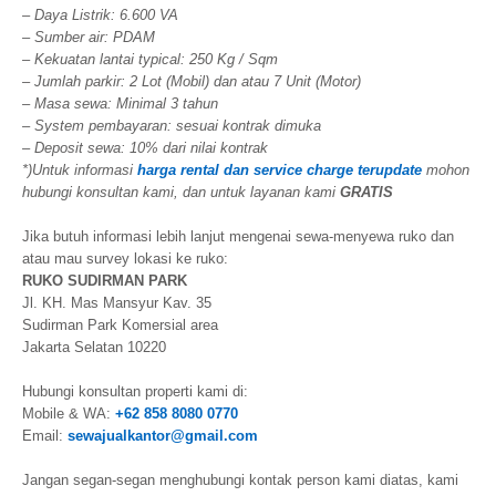
– Daya Listrik: 6.600 VA
– Sumber air: PDAM
– Kekuatan lantai typical: 250 Kg / Sqm
– Jumlah parkir: 2 Lot (Mobil) dan atau 7 Unit (Motor)
– Masa sewa: Minimal 3 tahun
– System pembayaran: sesuai kontrak dimuka
– Deposit sewa: 10% dari nilai kontrak
*)Untuk informasi
harga rental dan service charge terupdate
mohon
hubungi konsultan kami, dan untuk layanan kami
GRATIS
Jika butuh informasi lebih lanjut mengenai sewa-menyewa ruko dan
atau mau survey lokasi ke ruko:
RUKO SUDIRMAN PARK
Jl. KH. Mas Mansyur Kav. 35
Sudirman Park Komersial area
Jakarta Selatan 10220
Hubungi konsultan properti kami di:
Mobile & WA:
+62 858 8080 0770
Email:
sewajualkantor@gmail.com
Jangan segan-segan menghubungi kontak person kami diatas, kami