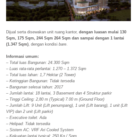
Dijual serta disewakan unit ruang kantor,
dengan luasan mulai 130
Sqm, 175 Sqm, 244 Sqm 264 Sqm dan sampai dengan 1 lantai
(1.347 Sqm)
, dengan kondisi
bare
.
Informasi umum:
– Total luas Bangunan: 24.300 Sqm
– Luas rata-rata perlantai: 1.270 – 1.372 Sqm
– Total luas lahan: 1,7 Hektar (2 Tower)
– Ketinggian Bangunan: Tidak tersedia
–
Bangunan selesai tahun: 2017
– Jumlah lantai: 18 lantai, 3 Basement dan 4 Struktur parkir
– Tinggi Ceiling: 2,80 m (Typical) 7.00 m (Ground Floor)
– Jumlah Lift: 9 Unit (Lift penumpang), 1 unit (Lift barang), 1 unit (Lift
VIP) dan 2 unit (Lift parkir)
– Executive toilet: Ada
– Helipad: Tidak tersedia
– Sistem AC: VRF Ari Cooled System
– Kekuatan lantai typical: 250 Kg / Sqm