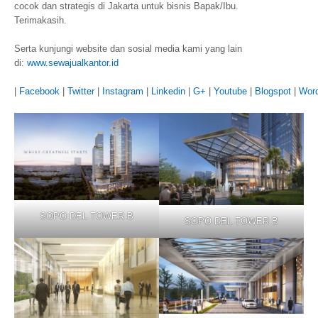
cocok dan strategis di Jakarta untuk bisnis Bapak/Ibu.
Terimakasih.
Serta kunjungi website dan sosial media kami yang lain
di:
www.sewajualkantor.id
|
Facebook
|
Twitter
|
Instagram
|
Linkedin
|
G+
|
Youtube
|
Blogspot
|
Wor
SOPO DEL TOWER B
SOPO DEL TOWER B