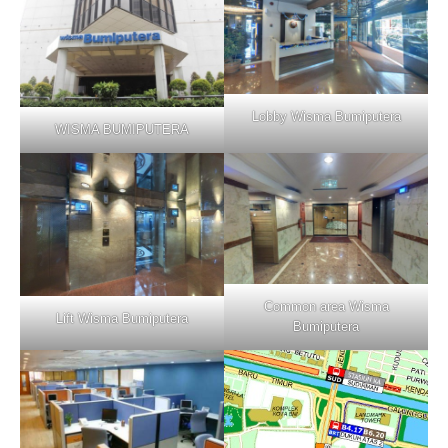
Lobby Wisma Bumiputera
WISMA BUMIPUTERA
Common area Wisma
Lift Wisma Bumiputera
Bumiputera