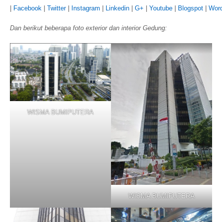
|
Facebook
|
Twitter
|
Instagram
|
Linkedin
|
G+
|
Youtube
|
Blogspot
|
Wor
Dan berikut beberapa foto exterior dan interior Gedung:
WISMA BUMIPUTERA
WISMA BUMIPUTERA