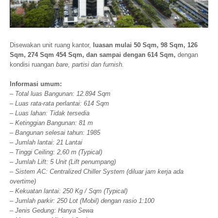
Disewakan unit ruang kantor,
luasan mulai 50 Sqm, 98 Sqm, 126
Sqm, 274 Sqm 454 Sqm, dan sampai dengan 614 Sqm,
dengan
kondisi ruangan
bare, partisi dan furnish.
Informasi umum:
– Total luas Bangunan: 12.894 Sqm
– Luas rata-rata perlantai: 614 Sqm
– Luas lahan: Tidak tersedia
– Ketinggian Bangunan: 81 m
– Bangunan selesai tahun: 1985
– Jumlah lantai: 21 Lantai
– Tinggi Ceiling: 2,60 m (Typical)
– Jumlah Lift: 5 Unit (Lift penumpang)
– Sistem AC: Centralized Chiller System (diluar jam kerja ada
overtime)
– Kekuatan lantai: 250 Kg / Sqm (Typical)
– Jumlah parkir: 250 Lot (Mobil) dengan rasio 1:100
– Jenis Gedung: Hanya Sewa