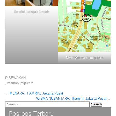
Kondisi ruangan furnish
MAP Wisma Bumiputera
DISEWAKAN
,
wismabumiputera
Post
←
MENARA THAMRIN, Jakarta Pusat
WISMA NUSANTARA, Thamrin, Jakarta Pusat
→
navigation
Pos-pos Terbaru